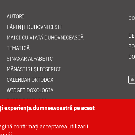
AUTORI
PĂRINȚI DUHOVNICEȘTI
DE
MAICI CU VIAȚĂ DUHOVNICEASCĂ
PO
TEMATICĂ
DO
SINAXAR ALFABETIC
MĂNĂSTIRI ȘI BISERICI
CALENDAR ORTODOX
WIDGET DOXOLOGIA
RADIO DOXOLOGIA
ăți experiența dumneavoastră pe acest
agină confirmați acceptarea utilizării
mații