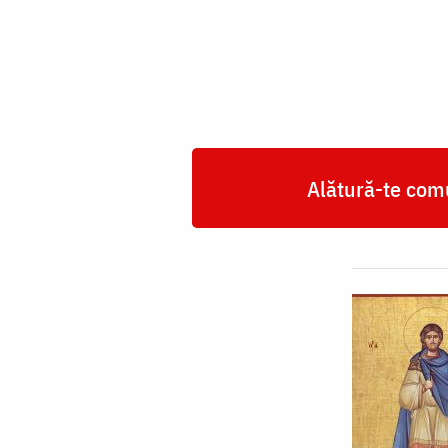
Mucenic
Nichita
Romanul
Alătură-te comu