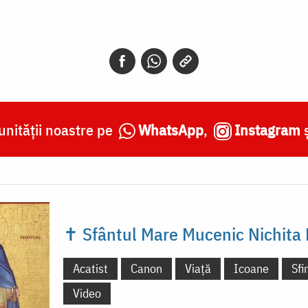
nității noastre pe
WhatsApp
,
Instagram
✝ Sfântul Mare Mucenic Nichita
Acatist
Canon
Viață
Icoane
Sfi
Video