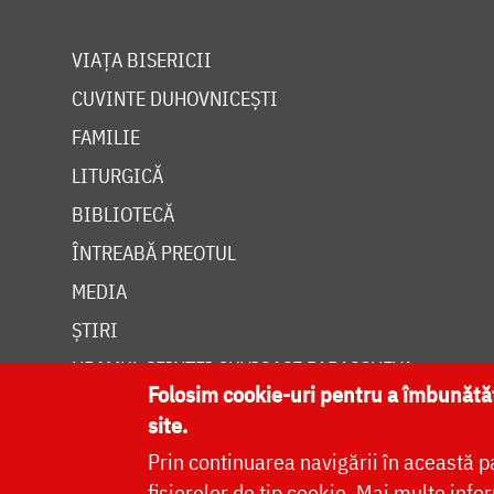
VIAȚA BISERICII
CUVINTE DUHOVNICEȘTI
FAMILIE
LITURGICĂ
BIBLIOTECĂ
ÎNTREABĂ PREOTUL
MEDIA
ȘTIRI
HRAMUL SFINTEI CUVIOASE PARASCHEVA
Folosim cookie-uri pentru a îmbunăt
site.
Prin continuarea navigării în această p
fișierelor de tip cookie.
Mai multe infor