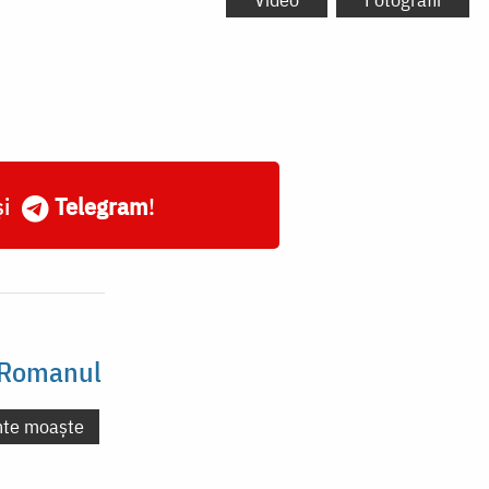
și
Telegram
!
 Romanul
nte moaște