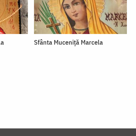
la
Sfânta Muceniță Marcela