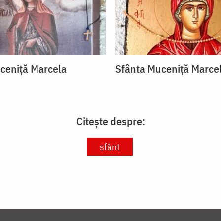
ceniță Marcela
Sfânta Muceniță Marce
Citește despre:
sfânt