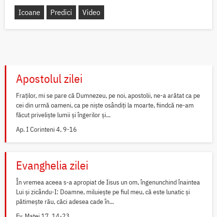
Icoane
Predici
Video
Apostolul zilei
Fraților, mi se pare că Dumnezeu, pe noi, apostolii, ne-a arătat ca pe
cei din urmă oameni, ca pe niște osândiți la moarte, fiindcă ne-am
făcut priveliște lumii și îngerilor și...
Ap. I Corinteni 4, 9-16
Evanghelia zilei
În vremea aceea s-a apropiat de Iisus un om, îngenunchind înaintea
Lui și zicându-I: Doamne, miluiește pe fiul meu, că este lunatic și
pătimește rău, căci adesea cade în...
Ev. Matei 17, 14-23