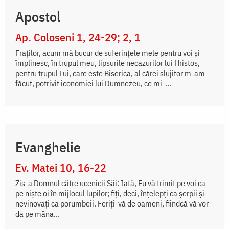
Apostol
Ap. Coloseni 1, 24-29; 2, 1
Fraților, acum mă bucur de suferințele mele pentru voi și
împlinesc, în trupul meu, lipsurile necazurilor lui Hristos,
pentru trupul Lui, care este Biserica, al cărei slujitor m-am
făcut, potrivit iconomiei lui Dumnezeu, ce mi-...
Evanghelie
Ev. Matei 10, 16-22
Zis-a Domnul către ucenicii Săi: Iată, Eu vă trimit pe voi ca
pe niște oi în mijlocul lupilor; fiți, deci, înțelepți ca șerpii și
nevinovați ca porumbeii. Feriți-vă de oameni, fiindcă vă vor
da pe mâna...