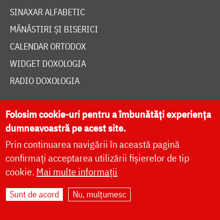
SINAXAR ALFABETIC
MĂNĂSTIRI ȘI BISERICI
CALENDAR ORTODOX
WIDGET DOXOLOGIA
RADIO DOXOLOGIA
Folosim cookie-uri pentru a îmbunătăți experiența
dumneavoastră pe acest site.
Prin continuarea navigării în această pagină
DESPRE NOI
confirmați acceptarea utilizării fișierelor de tip
POLITICA DE COOKIES
cookie.
Mai multe informații
DONEAZĂ ONLINE PENTRU CATEDRALA NAȚIONALĂ
Sunt de acord
Nu, mulțumesc
LIVE