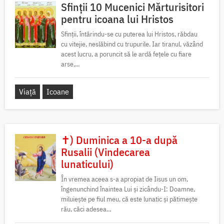
Sfinții 10 Mucenici Mărturisitori
pentru icoana lui Hristos
Sfinții, întărindu-se cu puterea lui Hristos, răbdau
cu vitejie, neslăbind cu trupurile. Iar tiranul, văzând
acest lucru, a poruncit să le ardă fețele cu fiare
arse,...
Viață
Icoane
✝) Duminica a 10-a după
Rusalii (Vindecarea
lunaticului)
În vremea aceea s-a apropiat de Iisus un om,
îngenunchind înaintea Lui și zicându-I: Doamne,
miluiește pe fiul meu, că este lunatic și pătimește
rău, căci adesea...