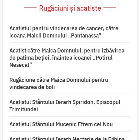
Rugăciuni și acatiste
Acatistul pentru vindecarea de cancer, către
icoana Maicii Domnului „Pantanassa”
Acatist către Maica Domnului, pentru izbăvirea
de patima beției, înaintea icoanei „Potirul
Nesecat”
Rugăciune către Maica Domnului pentru
vindecarea de boli
Acatistul Sfântului Ierarh Spiridon, Episcopul
Trimitundei
Acatistul Sfântului Mucenic Efrem cel Nou
Acatistul Sfântului Ierarh Nectarie de la Eghina