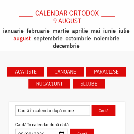
CALENDAR ORTODOX
9 AUGUST
ianuarie
februarie
martie
aprilie
mai
iunie
iulie
august
septembrie
octombrie
noiembrie
decembrie
ACATISTE
CANOANE
PARACLISE
RUGĂCIUNI
SLUJBE
Caută în calendar după dată