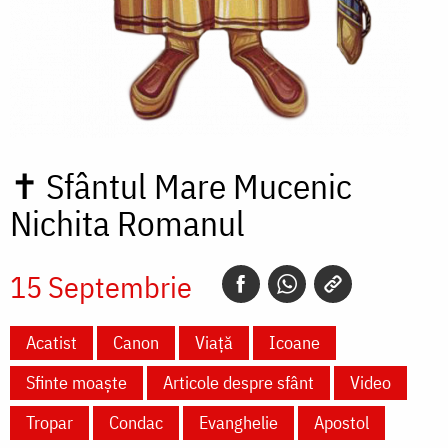
✝
Sfântul Mare Mucenic
Nichita Romanul
15 Septembrie
Acatist
Canon
Viață
Icoane
Sfinte moaște
Articole despre sfânt
Video
Tropar
Condac
Evanghelie
Apostol