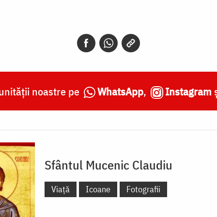
nității noastre pe
WhatsApp
,
Instagram
Sfântul Mucenic Claudiu
Viață
Icoane
Fotografii