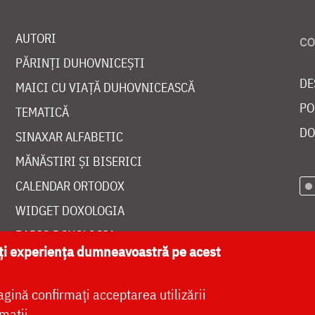
AUTORI
PĂRINȚI DUHOVNICEȘTI
DE
MAICI CU VIAȚĂ DUHOVNICEASCĂ
PO
TEMATICĂ
DO
SINAXAR ALFABETIC
MĂNĂSTIRI ȘI BISERICI
CALENDAR ORTODOX
WIDGET DOXOLOGIA
RADIO DOXOLOGIA
ăți experiența dumneavoastră pe acest
agină confirmați acceptarea utilizării
mații