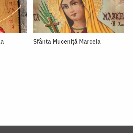
la
Sfânta Muceniță Marcela