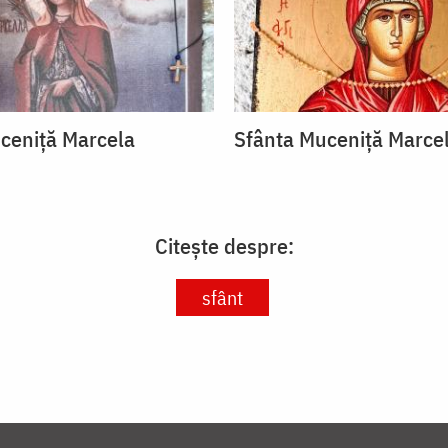
ceniță Marcela
Sfânta Muceniță Marce
Citește despre:
sfânt