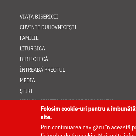
VIAȚA BISERICII
CUVINTE DUHOVNICEȘTI
FAMILIE
LITURGICĂ
BIBLIOTECĂ
ÎNTREABĂ PREOTUL
MEDIA
ȘTIRI
HRAMUL SFINTEI CUVIOASE PARASCHEVA
Folosim cookie-uri pentru a îmbunăt
site.
Prin continuarea navigării în această p
fișierelor de tip cookie.
Mai multe infor