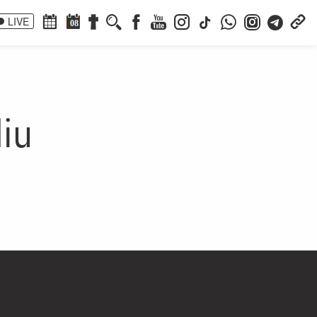
LIVE
08
iu