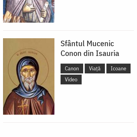
Sfântul Mucenic
Conon din Isauria
Canon
Viață
Icoane
Video