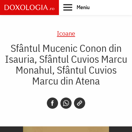
Skip
Meniu
to
main
Main
content
navigation
Icoane
Sfântul Mucenic Conon din
Isauria, Sfântul Cuvios Marcu
Monahul, Sfântul Cuvios
Marcu din Atena