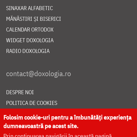
SINAXAR ALFABETIC
MĂNĂSTIRI ȘI BISERICI
CALENDAR ORTODOX
WIDGET DOXOLOGIA
RADIO DOXOLOGIA
DESPRE NOI
POLITICA DE COOKIES
DONEAZĂ ONLINE PENTRU CATEDRALA NAȚIONALĂ
Folosim cookie-uri pentru a îmbunătăți experiența
dumneavoastră pe acest site.
Prin continuarea navigării în această pagină
LIVE