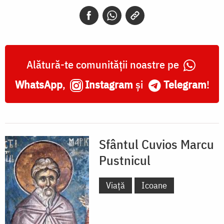
Icoană
sec.
XX
Alătură-te comunității noastre pe
WhatsApp
,
Instagram
și
Telegram
!
Sfântul Cuvios Marcu
Pustnicul
Viață
Icoane