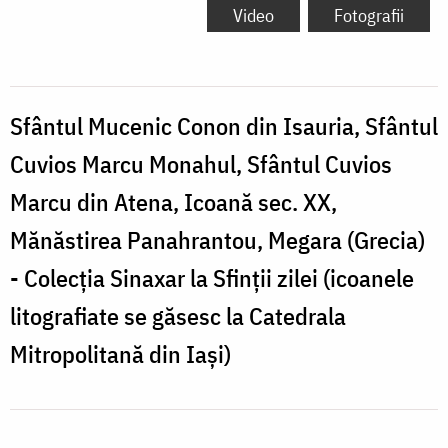
Mucenic
Video
Fotografii
Conon
din
Isauria,
Sfântul Mucenic Conon din Isauria, Sfântul
Sfântul
Cuvios Marcu Monahul, Sfântul Cuvios
Cuvios
Marcu din Atena, Icoană sec. XX,
Marcu
Mănăstirea Panahrantou, Megara (Grecia)
Monahul,
- Colecția Sinaxar la Sfinții zilei (icoanele
Sfântul
litografiate se găsesc la Catedrala
Cuvios
Mitropolitană din Iași)
Marcu
din
Atena,