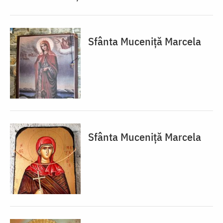
Sfânta Muceniță Marcela
Sfânta Muceniță Marcela