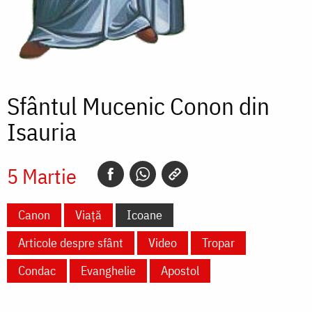
Sfântul Mucenic Conon din
Isauria
5 Martie
Canon
Viață
Icoane
Articole despre sfânt
Video
Tropar
Condac
Evanghelie
Apostol