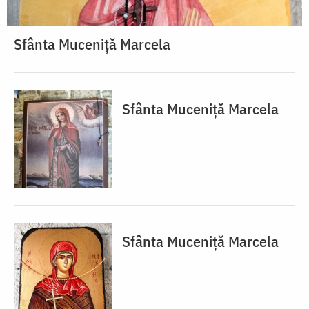
Sfânta Muceniță Marcela
Sfânta Muceniță Marcela
Sfânta Muceniță Marcela