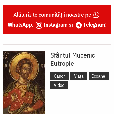
Alătură-te comunității noastre pe
WhatsApp
,
Instagram
și
Telegram
!
Sfântul Mucenic
Eutropie
Canon
Viață
Icoane
Video