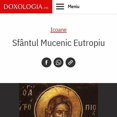
Skip
Meniu
to
main
Main
content
navigation
Icoane
Sfântul Mucenic Eutropiu