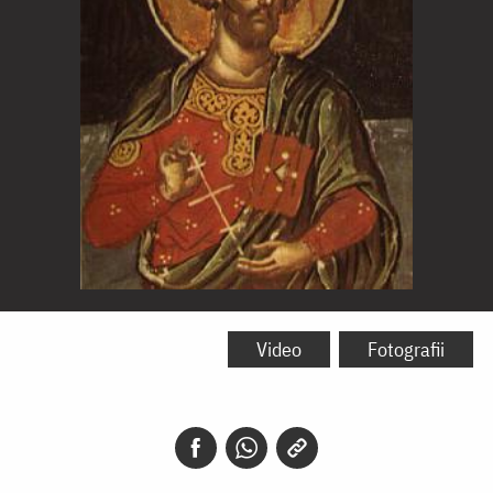
Sfântul
Mucenic
Video
Fotografii
Eutropiu