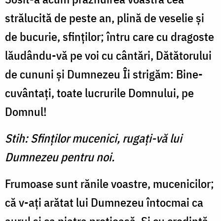
strălucită de peste an, plină de veselie şi
de bucurie, sfinţilor; întru care cu dragoste
lăudându-vă pe voi cu cântări, Dătătorului
de cununi şi Dumnezeu Îi strigăm: Bine­
cuvântaţi, toate lucrurile Dom­nului, pe
Domnul!
Stih: Sfinţilor mucenici, rugaţi-vă lui
Dumnezeu pentru noi.
Frumoase sunt rănile voas­tre, mucenicilor;
că v-aţi arătat lui Dumnezeu întocmai ca