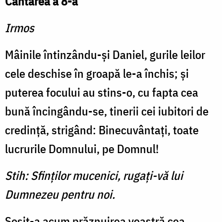
Cântarea a 8-a
Irmos
Mâinile întinzându-şi Da­niel, gurile leilor
cele deschise în groapă le-a închis; şi
puterea focului au stins-o, cu fapta cea
bună încingându-se, tinerii cei iubitori de
credinţă, strigând: Binecuvântaţi, toate
lucrurile Domnului, pe Domnul!
Stih: Sfinţilor mucenici, rugaţi-vă lui
Dumnezeu pentru noi.
Sosit-a acum prăznuirea voastră cea