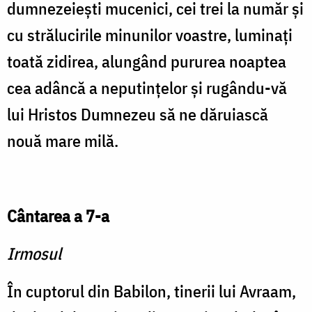
dumnezeieşti mucenici, cei trei la număr şi
cu strălu­cirile minunilor voastre, lumi­naţi
toată zidirea, alungând pu­rurea noaptea
cea adâncă a ne­putinţelor şi rugându-vă
lui Hristos Dumnezeu să ne dăru­iască
nouă mare milă.
Cântarea a 7-a
Irmosul
În cuptorul din Babilon, tinerii lui Avraam,