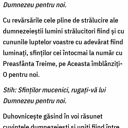
Dumnezeu pentru noi.
Cu revărsările cele pline de strălucire ale
dumnezeieştii lu­mini strălucitori fiind şi cu
cu­nunile luptelor voastre cu ade­vărat fiind
luminaţi, sfinţilor cei întocmai la număr cu
Preasfânta Trei­me, pe Aceasta îmblânziţi-
O pentru noi.
Stih: Sfinţilor mucenici, rugaţi-vă lui
Dumnezeu pentru noi.
Duhovniceşte găsind în voi răsunet
cuvintele dumnezeieşti şi uniţi fiind între