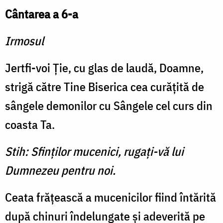
Cântarea a 6-a
Irmosul
Jertfi-voi Ţie, cu glas de laudă, Doamne,
strigă către Tine Biserica cea curăţită de
sângele demonilor cu Sângele cel curs din
coasta Ta.
Stih: Sfinţilor mucenici, rugaţi-vă lui
Dumnezeu pentru noi.
Ceata frăţească a muceni­cilor fiind întărită
după chinuri îndelungate şi adeverită pe