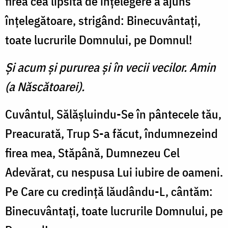
firea cea lipsită de înţe­legere a ajuns
înţelegătoare, strigând: Binecuvântaţi,
toate lucrurile Domnului, pe Domnul!
Şi acum şi pururea şi în vecii vecilor. Amin
(a Născătoarei).
Cuvântul, Sălăşluindu-Se în pântecele tău,
Preacurată, Trup S-a făcut, îndumnezeind
firea mea, Stăpână, Dumnezeu Cel
Adevărat, cu nespusa Lui iubire de oameni.
Pe Care cu credinţă lăudându-L, cântăm:
Binecu­vântaţi, toate lucrurile Domnu­lui, pe