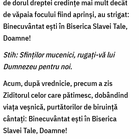
de dorul dreptei credinţe mai mult decât
de văpaia focului fiind aprinşi, au strigat:
Binecuvân­tat eşti în Biserica Slavei Tale,
Doamne!
Stih: Sfinţilor mucenici, rugaţi-vă lui
Dumnezeu pentru noi.
Acum, după vrednicie, pre­cum a zis
Ziditorul celor care pătimesc, dobândind
viaţa veş­nică, purtătorilor de biruinţă
cântaţi: Binecuvântat eşti în Bi­serica
Slavei Tale, Doamne!