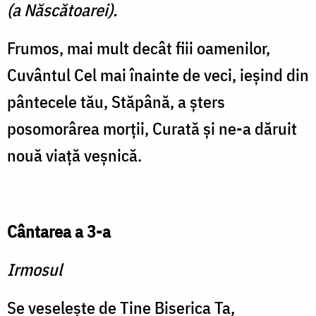
(a Născătoarei).
Frumos, mai mult decât fiii oamenilor,
Cuvântul Cel mai înainte de veci, ieşind din
pântecele tău, Stăpână, a şters
posomorârea morţii, Curată şi ne-a dăruit
nouă viaţă veşnică.
Cântarea a 3-a
Irmosul
Se veseleşte de Tine Bise­rica Ta,