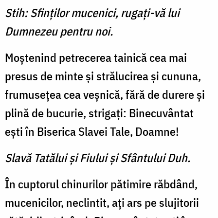
Stih: Sfinţilor mucenici, rugaţi-vă lui
Dumnezeu pentru noi.
Moştenind petrecerea tainică cea mai
presus de minte şi stră­lucirea şi cununa,
frumuseţea cea veşnică, fără de durere şi
plină de bucurie, strigaţi: Bine­cuvântat
eşti în Biserica Slavei Tale, Doamne!
Slavă Tatălui şi Fiului şi Sfântului Duh.
În cuptorul chinurilor păti­mire răbdând,
mucenicilor, ne­clintit, aţi ars pe slujitorii