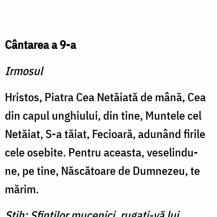
Cântarea a 9-a
Irmosul
Hristos, Piatra Cea Netă­iată de mână, Cea
din capul unghiului, din tine, Muntele cel
Netăiat, S-a tăiat, Fecioară, adunând firile
cele osebite. Pentru aceasta, veselindu-
ne, pe tine, Născătoare de Dumnezeu, te
mărim.
Stih: Sfinţilor mucenici, rugaţi-vă lui