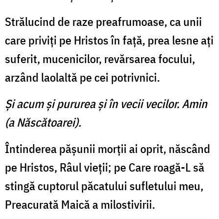
Strălucind de raze preafru­moase, ca unii
care priviţi pe Hristos în faţă, prea lesne aţi
suferit, mucenicilor, revărsarea focului,
arzând laolaltă pe cei potrivnici.
Şi acum şi pururea şi în vecii vecilor. Amin
(a Născătoarei).
Întinderea păşunii morţii ai oprit, născând
pe Hristos, Râul vieţii; pe Care roagă-L să
stin­gă cuptorul păcatului sufletului meu,
Preacurată Maică a mi­lostivirii.