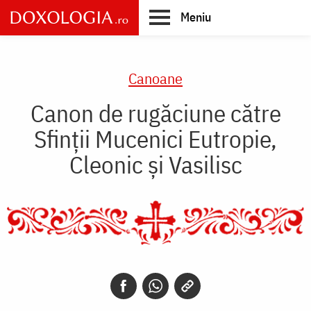
Skip
Meniu
to
main
Main
content
navigation
Canoane
Canon de rugăciune către
Sfinţii Mucenici Eutropie,
Cleonic şi Vasilisc