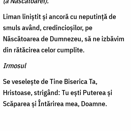
(a Născătoarei).
Liman liniştit şi ancoră cu neputinţă de
smuls având, cre­dincioşilor, pe
Născătoarea de Dumnezeu, să ne izbăvim
din rătăcirea celor cumplite.
Irmosul
Se veseleşte de Tine Bise­rica Ta,
Hristoase, strigând: Tu eşti Puterea şi
Scăparea şi Întărirea mea, Doamne.