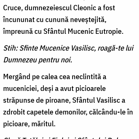
Cruce, dumnezeiescul Cleonic a fost
încununat cu cunună ne­veştejită,
împreună cu Sfântul Mucenic Eutropie.
Stih: Sfinte Mucenice Vasilisc, roagă-te lui
Dumnezeu pentru noi.
Mergând pe calea cea neclin­tită a
muceniciei, deşi a avut pi­cioarele
străpunse de piroane, Sfântul Vasilisc a
zdrobit capetele de­monilor, călcându-le în
picioare, măritul.