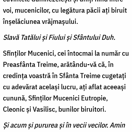
voi, muceni­cilor, cu legătura păcii aţi biruit
înşelăciunea vrăjmaşului.
Slavă Tatălui şi Fiului şi Sfântului Duh.
Sfinţilor Mucenici, cei întocmai la nu­măr cu
Preasfânta Treime, arătându-vă că, în
credinţa voastră în Sfânta Treime cugetaţi
cu adevărat acelaşi lucru, aţi aflat aceeaşi
cunună, Sfinţilor Mucenici Eutropie,
Cleonic şi Vasilisc, bunilor biruitori.
Şi acum şi pururea şi în vecii vecilor. Amin