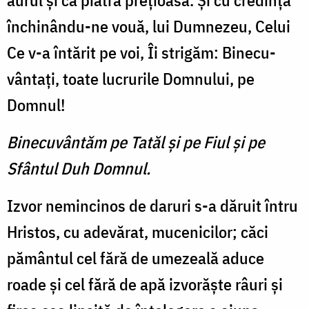
au­rul şi ca piatra preţioasă. Şi cu credinţă
închinându-ne vouă, lui Dumnezeu, Celui
Ce v-a în­tărit pe voi, Îi strigăm: Binecu­
vântaţi, toate lucrurile Domnu­lui, pe
Domnul!
Binecuvântăm pe Tatăl şi pe Fiul şi pe
Sfântul Duh Domnul.
Izvor nemincinos de daruri s-a dăruit întru
Hristos, cu ade­vărat, mucenicilor; căci
pămân­tul cel fără de umezeală aduce
roade şi cel fără de apă izvorăşte râuri şi