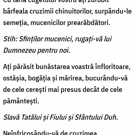
bârfeala cruzimii chi­nuitorilor, surpându-le
semeţia, mucenicilor prearăbdători.
Stih: Sfinţilor mucenici, rugaţi-vă lui
Dumnezeu pentru noi.
Aţi părăsit bunăstarea voas­tră înfloritoare,
ostăşia, bogăţia şi mărirea, bucurându-vă
de cele cereşti mai presus decât de cele
pământeşti.
Slavă Tatălui şi Fiului şi Sfântului Duh.
Neînfricoşându-vă de cruzi­mea