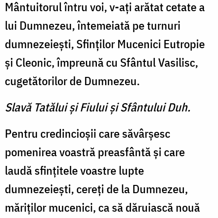
Mântuitorul întru voi, v-aţi arătat cetate a
lui Dumnezeu, întemeiată pe tur­nuri
dumnezeieşti, Sfinţilor Mucenici Eutropie
şi Cleonic, împreună cu Sfântul Vasilisc,
cugetătorilor de Dumnezeu.
Slavă Tatălui şi Fiului şi Sfântului Duh.
Pentru credincioşii care să­vârşesc
pomenirea voastră prea­sfântă şi care
laudă sfinţitele voastre lupte
dumnezeieşti, ce­reţi de la Dumnezeu,
măriţilor mucenici, ca să dăruiască nouă