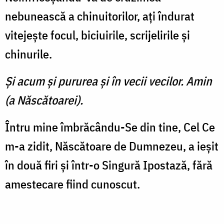
nebunească a chinuitorilor, aţi îndurat
vitejeşte focul, bi­ciuirile, scrijelirile şi
chinurile.
Şi acum şi pururea şi în vecii vecilor. Amin
(a Născătoarei).
Întru mine îmbrăcându-Se din tine, Cel Ce
m-a zidit, Năs­cătoare de Dumnezeu, a ieşit
în două firi şi într-o Singură Ipostază, fără
amestecare fiind cunoscut.