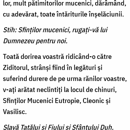
lor, mult pătimitorilor muce­nici, dărâmând,
cu adevărat, toate întăriturile înşelăciunii.
Stih: Sfinţilor mucenici, rugaţi-vă lui
Dumnezeu pentru noi.
Toată dorirea voastră ridi­când-o către
Ziditorul, strânşi fiind în legături şi
suferind durere de pe urma rănilor voastre,
v-aţi arătat neclintiţi la locul de chinuri,
Sfinţilor Mucenici Eutropie, Cleonic şi
Vasilisc.
Slavă Tatălui şi Fiului şi Sfântului Duh.