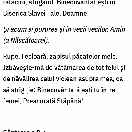
ră­tăcirii, strigând: Binecuvântat eşti în
Biserica Slavei Tale, Doamne!
Şi acum şi pururea şi în vecii vecilor. Amin
(a Născătoarei).
Rupe, Fecioară, zapisul păca­telor mele.
Izbăveşte-mă de vă­tămarea de tot felul şi
de năvă­lirea celui viclean asupra mea, ca
să strig ţie: Binecuvântată eşti tu între
femei, Preacurată Stăpână!