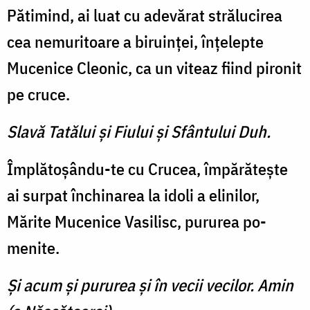
Pătimind, ai luat cu adevărat strălucirea
cea nemuritoare a biruinţei, înţelepte
Mucenice Cleonic, ca un viteaz fiind pi­ronit
pe cruce.
Slavă Tatălui şi Fiului şi Sfântului Duh.
Împlătoşându-te cu Crucea, împărăteşte
ai surpat închi­narea la idoli a elinilor,
Mărite Mucenice Vasilisc, pururea po­
menite.
Şi acum şi pururea şi în vecii vecilor. Amin