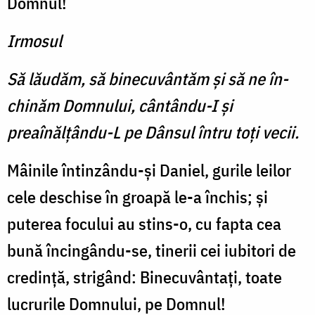
Domnul!
Irmosul
Să lăudăm, să binecuvântăm şi să ne în­
chinăm Domnului, cântându-I şi
preaînălţându-L pe Dânsul întru toţi vecii.
Mâinile întinzându-şi Da­niel, gurile leilor
cele deschise în groapă le-a închis; şi
puterea focului au stins-o, cu fapta cea
bună încingându-se, tinerii cei iubitori de
credinţă, strigând: Binecuvântaţi, toate
lucrurile Domnului, pe Domnul!