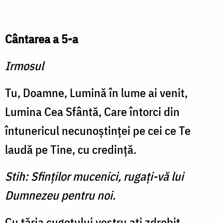
Cântarea a 5-a
Irmosul
Tu, Doamne, Lumină în lume ai venit,
Lumina Cea Sfântă, Care întorci din
întunericul necunoştinţei pe cei ce Te
laudă pe Tine, cu credinţă.
Stih: Sfinţilor mucenici, rugaţi-vă lui
Dumnezeu pentru noi.
Cu tăria cugetului vostru aţi zdrobit