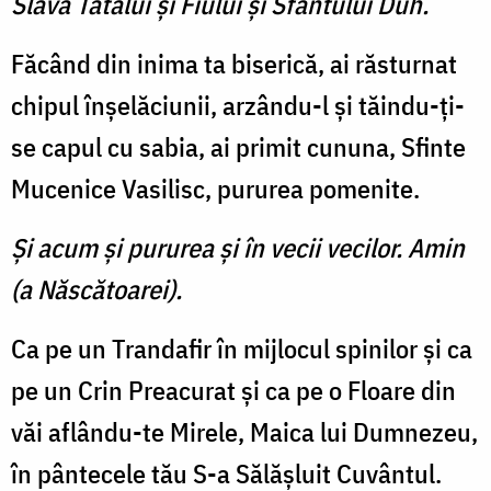
Slavă Tatălui şi Fiului şi Sfântului Duh.
Făcând din inima ta biserică, ai răsturnat
chipul înşelăciunii, arzându-l şi tăindu-ţi-
se capul cu sabia, ai primit cununa, Sfinte
Mucenice Va­silisc, pururea pomenite.
Şi acum şi pururea şi în vecii vecilor. Amin
(a Născătoarei).
Ca pe un Trandafir în mijlo­cul spinilor şi ca
pe un Crin Preacurat şi ca pe o Floare din
văi aflându-te Mirele, Maica lui Dumnezeu,
în pântecele tău S-a Sălăşluit Cuvântul.