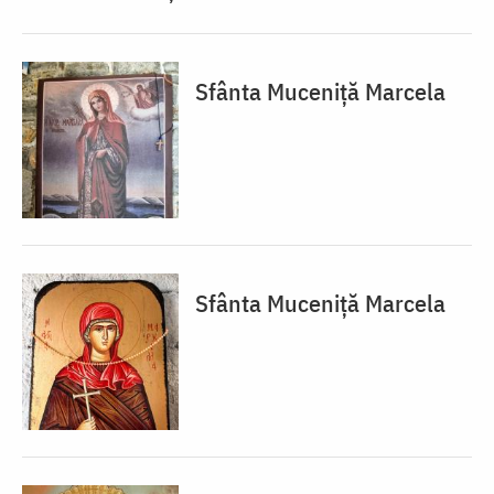
Sfânta Muceniță Marcela
Sfânta Muceniță Marcela