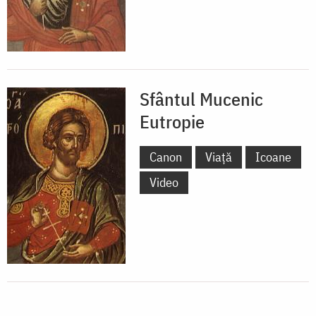
Sfântul Mucenic
Eutropie
Canon
Viață
Icoane
Video