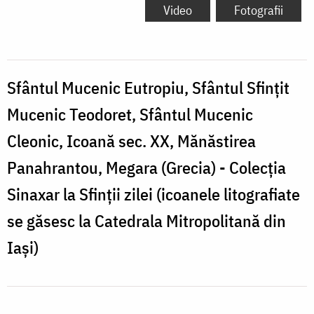
Mucenic
Video
Fotografii
Eutropiu,
Sfântul
Sfințit
Sfântul Mucenic Eutropiu, Sfântul Sfințit
Mucenic
Mucenic Teodoret, Sfântul Mucenic
Teodoret,
Cleonic, Icoană sec. XX, Mănăstirea
Sfântul
Panahrantou, Megara (Grecia) - Colecția
Mucenic
Sinaxar la Sfinții zilei (icoanele litografiate
Cleonic,
se găsesc la Catedrala Mitropolitană din
Icoană
Iași)
sec.
XX