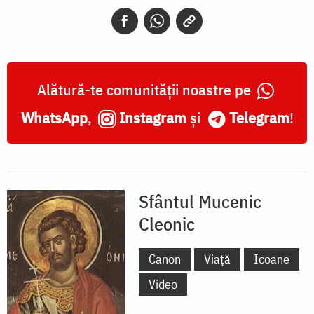
Alătură-te comunității noastre pe
WhatsApp
,
Instagram
și
Telegram
!
Sfântul Mucenic
Cleonic
Canon
Viață
Icoane
Video