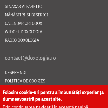
SINAXAR ALFABETIC
MĂNĂSTIRI ȘI BISERICI
CALENDAR ORTODOX
WIDGET DOXOLOGIA
RADIO DOXOLOGIA
DESPRE NOI
POLITICA DE COOKIES
DONEAZĂ ONLINE PENTRU CATEDRALA NAȚIONALĂ
Folosim cookie-uri pentru a îmbunătăți experiența
dumneavoastră pe acest site.
Prin continuarea navigării în această pagină
LIVE