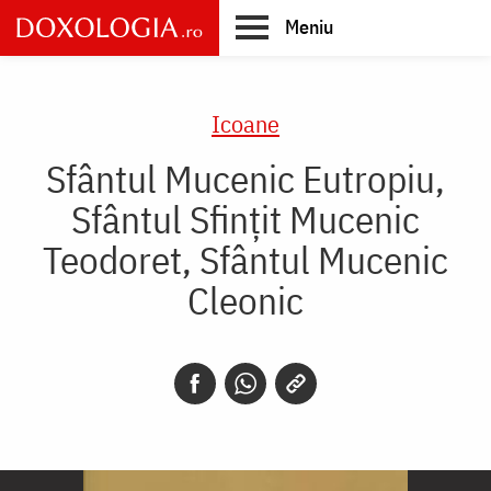
Skip
Meniu
to
main
Main
content
navigation
Icoane
Sfântul Mucenic Eutropiu,
Sfântul Sfințit Mucenic
Teodoret, Sfântul Mucenic
Cleonic