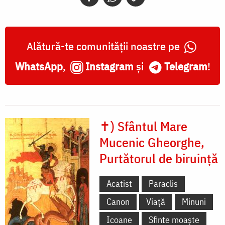
Purtătorul
de
biruință
Alătură-te comunității noastre pe
WhatsApp
,
Instagram
și
Telegram
!
✝) Sfântul Mare
Mucenic Gheorghe,
Purtătorul de biruință
Acatist
Paraclis
Canon
Viață
Minuni
Icoane
Sfinte moaște