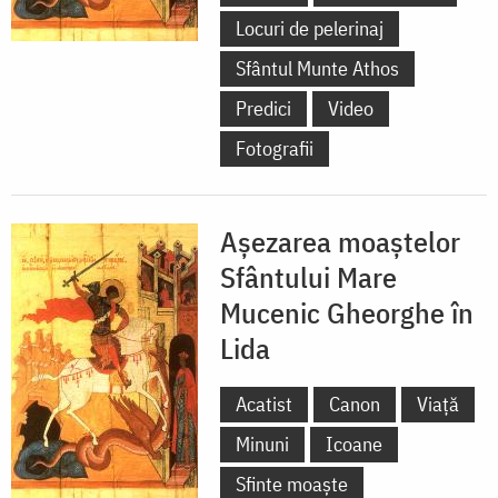
Locuri de pelerinaj
Sfântul Munte Athos
Predici
Video
Fotografii
Așezarea moaștelor
Sfântului Mare
Mucenic Gheorghe în
Lida
Acatist
Canon
Viață
Minuni
Icoane
Sfinte moaște