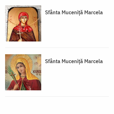
Sfânta Muceniță Marcela
Sfânta Muceniță Marcela