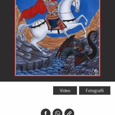
Sfântul
Mare
Video
Fotografii
Mucenic
Gheorghe,