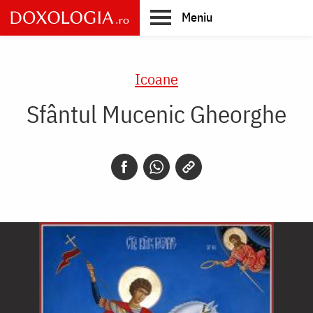
Skip
Meniu
to
main
Main
content
navigation
Icoane
Sfântul Mucenic Gheorghe