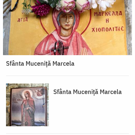
Sfânta Muceniță Marcela
Sfânta Muceniță Marcela