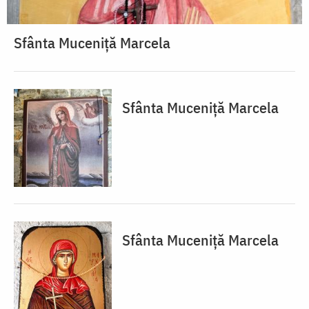
Sfânta Muceniță Marcela
Sfânta Muceniță Marcela
Sfânta Muceniță Marcela