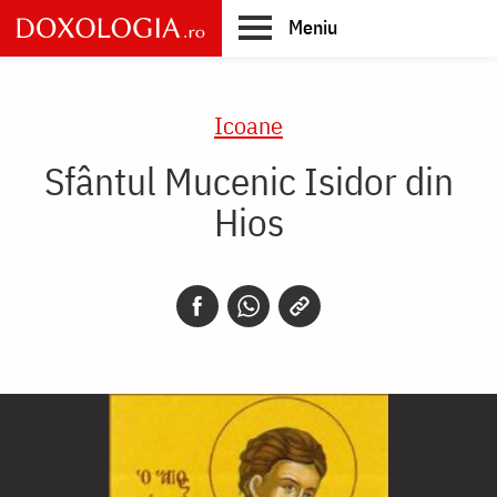
Skip
Meniu
to
main
Main
content
navigation
Icoane
Sfântul Mucenic Isidor din
Hios