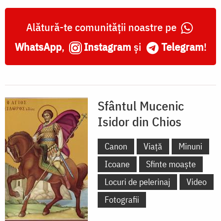
Alătură-te comunității noastre pe
WhatsApp
,
Instagram
și
Telegram
!
Sfântul Mucenic
Isidor din Chios
Canon
Viață
Minuni
Icoane
Sfinte moaște
Locuri de pelerinaj
Video
Fotografii