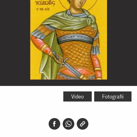
Sfântul
Mucenic
Video
Fotografii
Isidor
din
Hios