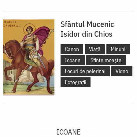
Sfântul Mucenic
Isidor din Chios
Canon
Viață
Minuni
Icoane
Sfinte moaște
Locuri de pelerinaj
Video
Fotografii
ICOANE