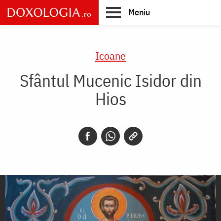
Skip
Meniu
to
main
Main
content
navigation
Icoane
Sfântul Mucenic Isidor din
Hios