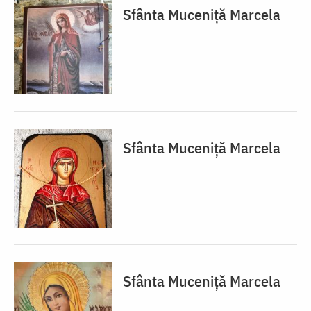
Sfânta Muceniță Marcela
Sfânta Muceniță Marcela
Sfânta Muceniță Marcela