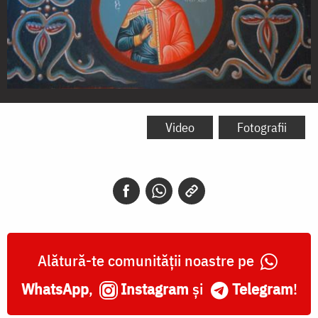
Sfântul
Mucenic
Video
Fotografii
Isidor
din
Hios
Alătură-te comunității noastre pe
WhatsApp
,
Instagram
și
Telegram
!