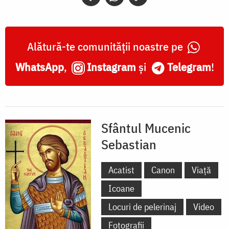
Alătură-te comunității noastre pe
WhatsApp
,
Instagram
și
Telegram
!
Sfântul Mucenic
Sebastian
Acatist
Canon
Viață
Icoane
Locuri de pelerinaj
Video
Fotografii