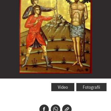
Sfântul
Mucenic
Video
Fotografii
Sebastian