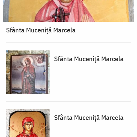
Sfânta Muceniță Marcela
Sfânta Muceniță Marcela
Sfânta Muceniță Marcela