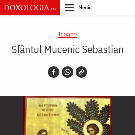
Skip
Meniu
to
main
Main
content
navigation
Icoane
Sfântul Mucenic Sebastian