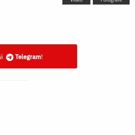
și
Telegram
!