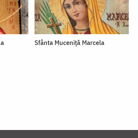
la
Sfânta Muceniță Marcela