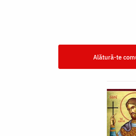
Mucenic
Sebastian
Alătură-te comu