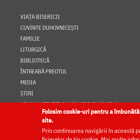
VIAȚA BISERICII
CUVINTE DUHOVNICEȘTI
FAMILIE
LITURGICĂ
BIBLIOTECĂ
ÎNTREABĂ PREOTUL
MEDIA
ȘTIRI
HRAMUL SFINTEI CUVIOASE PARASCHEVA
Folosim cookie-uri pentru a îmbunăt
site.
Prin continuarea navigării în această p
fișierelor de tip cookie.
Mai multe infor