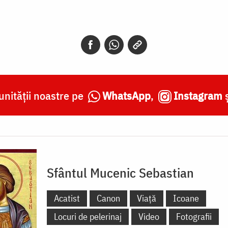
nității noastre pe
WhatsApp
,
Instagram
Sfântul Mucenic Sebastian
Acatist
Canon
Viață
Icoane
Locuri de pelerinaj
Video
Fotografii