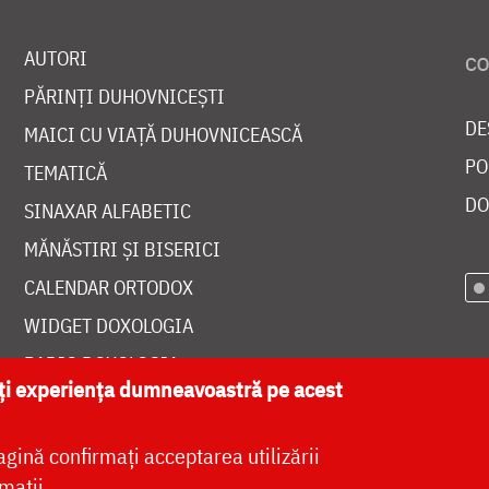
AUTORI
PĂRINȚI DUHOVNICEȘTI
DE
MAICI CU VIAȚĂ DUHOVNICEASCĂ
PO
TEMATICĂ
DO
SINAXAR ALFABETIC
MĂNĂSTIRI ȘI BISERICI
CALENDAR ORTODOX
WIDGET DOXOLOGIA
RADIO DOXOLOGIA
ăți experiența dumneavoastră pe acest
agină confirmați acceptarea utilizării
mații