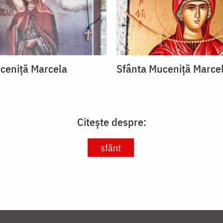
ceniță Marcela
Sfânta Muceniță Marce
Citește despre:
sfânt