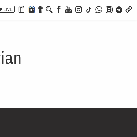
LIVE
07
tian