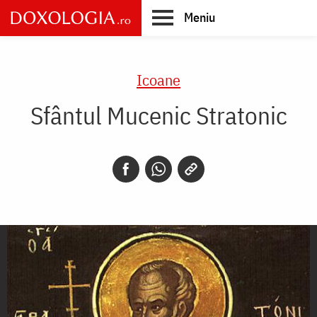
Skip
Meniu
to
main
Main
content
navigation
Icoane
Sfântul Mucenic Stratonic