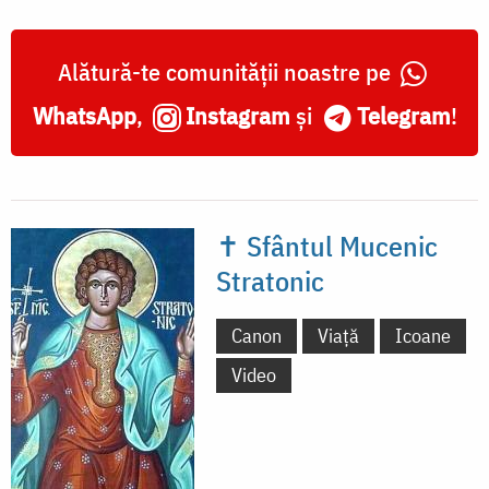
Alătură-te comunității noastre pe
WhatsApp
,
Instagram
și
Telegram
!
✝ Sfântul Mucenic
Stratonic
Canon
Viață
Icoane
Video