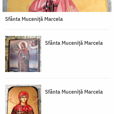
Sfânta Muceniță Marcela
Sfânta Muceniță Marcela
Sfânta Muceniță Marcela