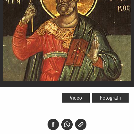
Sfântul
Mucenic
Video
Fotografii
Stratonic