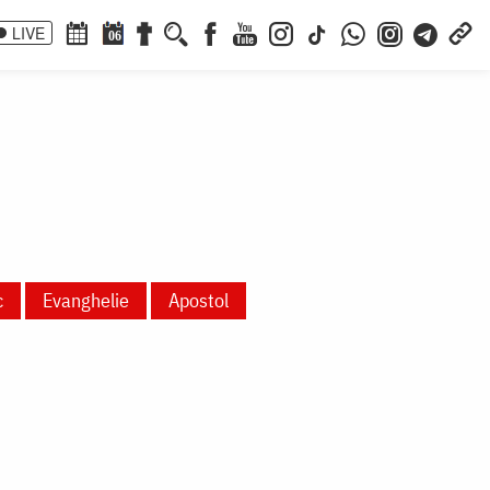
LIVE
06
c
Evanghelie
Apostol