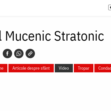
l Mucenic Stratonic
ne
Articole despre sfânt
Video
Tropar
Conda