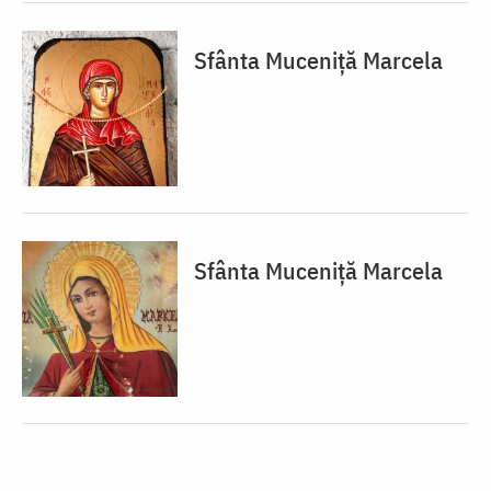
Sfânta Muceniță Marcela
Sfânta Muceniță Marcela