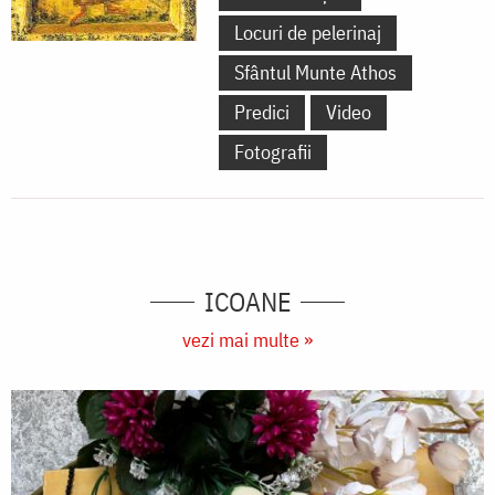
la
Locuri de pelerinaj
Catedrala
Sfântul Munte Athos
Mitropolitană
Predici
Video
din
Fotografii
Iași)
ICOANE
vezi mai multe »