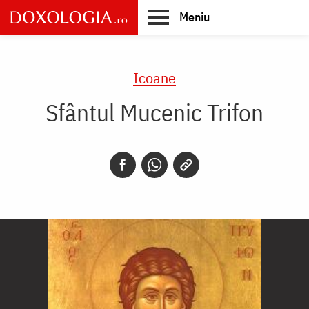
Skip
Meniu
to
main
Main
content
navigation
Icoane
Sfântul Mucenic Trifon