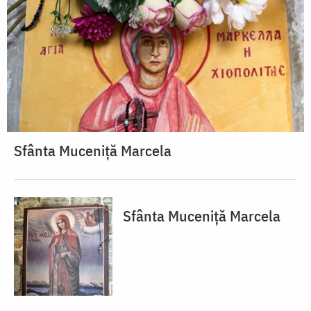
Sfânta Muceniță Marcela
Sfânta Muceniță Marcela