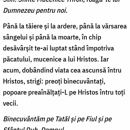
Dumnezeu pentru noi.
Până la tăiere şi la ardere, până la vărsarea
sângelui şi până la moarte, în chip
desăvârşit te-ai luptat stând împotriva
păcatului, mucenice a lui Hristos. Iar
acum, dobândind viata cea ascunsă întru
Hristos, strigi: preoţi binecuvântaţi,
popoare preaînălţaţi-L pe Hristos întru toţi
vecii.
Binecuvântăm pe Tatăl şi pe Fiul şi pe
Sfântul Duh, Domnul.