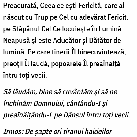
Preacurată, Ceea ce eşti Fericită, care ai
născut cu Trup pe Cel cu adevărat Fericit,
pe Stăpânul Cel Ce locuieşte în Lumină
Neapusă şi este Aducător şi Dătător de
lumină. Pe care tinerii Îl binecuvintează,
preoţii Îl laudă, popoarele Îl preaînalţă
întru toţi vecii.
Să lăudăm, bine să cuvântăm şi să ne
închinăm Domnului, cântându-I şi
preaînălţându-L pe Dânsul întru toţi vecii.
Irmos: De şapte ori tiranul haldeilor