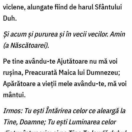
viclene, alungate fiind de harul Sfântului
Duh.
Şi acum şi pururea şi în vecii vecilor. Amin
(a Născătoarei).
Pe tine avându-te Ajutătoare nu mă voi
ruşina, Preacurată Maica lui Dumnezeu;
Apărătoare a vieţii mele avându-te, mă voi
mântui.
Irmos: Tu eşti Întărirea celor ce aleargă la
Tine, Doamne; Tu eşti Luminarea celor