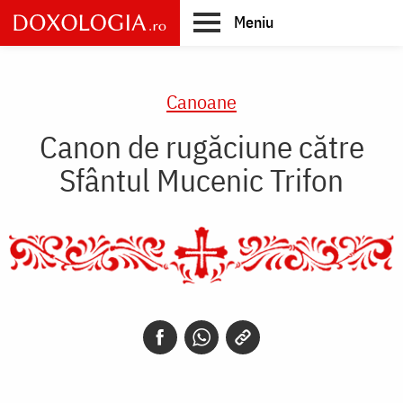
Skip
Meniu
to
main
Main
content
navigation
Canoane
Canon de rugăciune către
Sfântul Mucenic Trifon