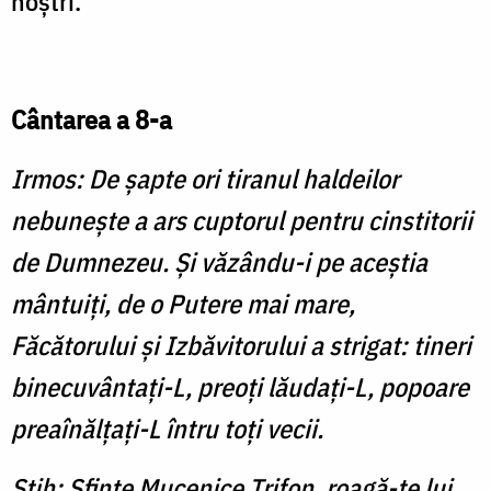
noştri.
Cântarea a 8-a
Irmos: De şapte ori tiranul haldeilor
nebuneşte a ars cuptorul pentru cinstitorii
de Dumnezeu. Şi văzându-i pe aceştia
mântuiţi, de o Putere mai mare,
Făcătorului şi Izbăvitorului a strigat: tineri
binecuvântaţi-L, preoţi lăudaţi-L, popoare
preaînălţaţi-L întru toţi vecii.
Stih: Sfinte Mucenice Trifon, roagă-te lui