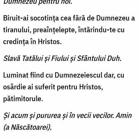
Dumnezeu pentru noi.
Biruit-ai socotinţa cea fără de Dumnezeu a
tiranului, preaînţelepte, întărindu-te cu
credinţa în Hristos.
Slavă Tatălui şi Fiului şi Sfântului Duh.
Luminat fiind cu Dumnezeiescul dar, cu
osârdie ai suferit pentru Hristos,
pătimitorule.
Şi acum şi pururea şi în vecii vecilor. Amin
(a Născătoarei).