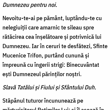
Dumnezeu pentru noi.
Nevoitu-te-ai pe pământ, luptându-te cu
nelegiuiţii care amarnic te sileau spre
rătăcirea cea înşelătoare şi potrivnică lui
Dumnezeu. Iar în ceruri te desfătezi, Sfinte
Mucenice Trifon, purtând cunună şi
împreună cu îngerii strigi: Binecuvântat
eşti Dumnezeul părinţilor noştri.
Slavă Tatălui şi Fiului şi Sfântului Duh.
Stăpânul tuturor încununează pe
mărturisitorul Patimilor Lui; şi îl aşează în