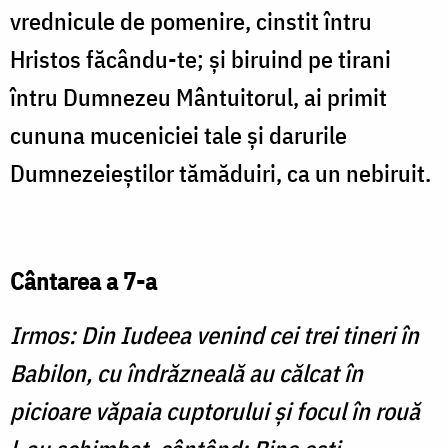
vrednicule de pomenire, cinstit întru
Hristos făcându-te; şi biruind pe tirani
întru Dumnezeu Mântuitorul, ai primit
cununa muceniciei tale şi darurile
Dumnezeieştilor tămăduiri, ca un nebiruit.
Cântarea a 7-a
Irmos: Din Iudeea venind cei trei tineri în
Babilon, cu îndrăzneală au călcat în
picioare văpaia cuptorului şi focul în rouă