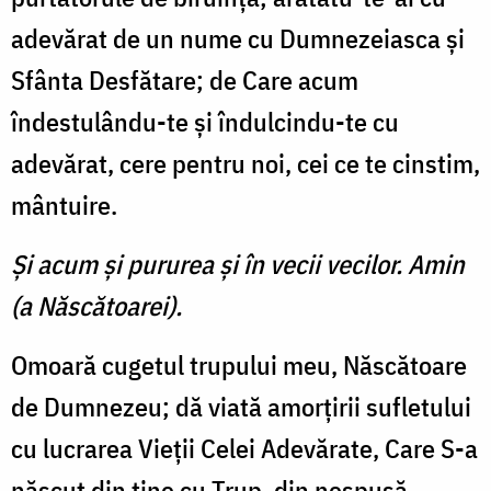
adevărat de un nume cu Dumnezeiasca şi
Sfânta Desfătare; de Care acum
îndestulându-te şi îndulcindu-te cu
adevărat, cere pentru noi, cei ce te cinstim,
mântuire.
Şi acum şi pururea şi în vecii vecilor. Amin
(a Născătoarei).
Omoară cugetul trupului meu, Născătoare
de Dumnezeu; dă viată amorţirii sufletului
cu lucrarea Vieţii Celei Adevărate, Care S-a
născut din tine cu Trup, din nespusă