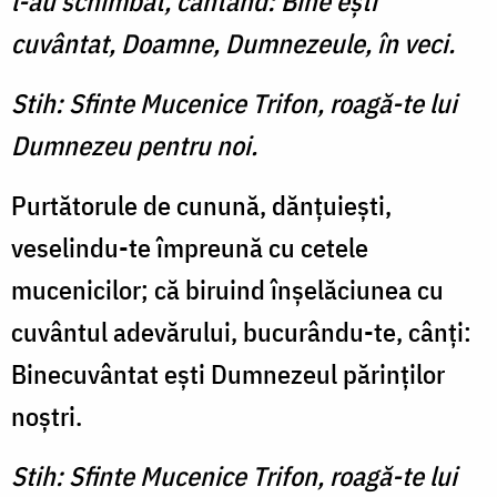
l-au schimbat, cântând: Bine eşti
cuvântat, Doamne, Dumnezeule, în veci.
Stih: Sfinte Mucenice Trifon, roagă-te lui
Dumnezeu pentru noi.
Purtătorule de cunună, dănţuieşti,
veselindu-te împreună cu cetele
mucenicilor; că biruind înşelăciunea cu
cuvântul adevărului, bucurându-te, cânţi:
Binecuvântat eşti Dumnezeul părinţilor
noştri.
Stih: Sfinte Mucenice Trifon, roagă-te lui