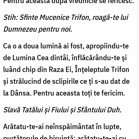
Pentru aceasta după vrednicie se fericesc.
Stih: Sfinte Mucenice Trifon, roagă-te lui
Dumnezeu pentru noi.
Ca o a doua lumină ai fost, apropiindu-te
de Lumina Cea dintâi, înflăcărându-te şi
luând chip din Raza Ei, Înţeleptule Trifon
şi strălucind de sclipirile ce ţi s-au dat de
la Dânsa. Pentru aceasta toţi te fericim.
Slavă Tatălui şi Fiului şi Sfântului Duh.
Arătatu-te-ai neînspăimântat în lupte,
purtătorule de biruinţă; arătatu-te-ai cu