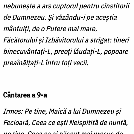
nebuneşte a ars cuptorul pentru cinstitorii
de Dumnezeu. Şi văzându-i pe aceştia
mântuiţi, de o Putere mai mare,
Făcătorului şi Izbăvitorului a strigat: tineri
binecuvântaţi-L, preoţi lăudaţi-L, popoare
preaînălţaţi-L întru toţi vecii.
Cântarea a 9-a
Irmos: Pe tine, Maică a lui Dumnezeu şi
Fecioară, Ceea ce eşti Neispitită de nuntă,
pe tine, Ceea ce ai născut mai presus de