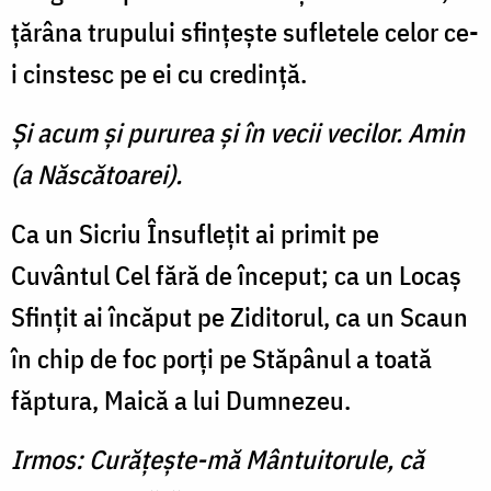
ţărâna trupului sfinţeşte sufletele celor ce-
i cinstesc pe ei cu credinţă.
Şi acum şi pururea şi în vecii vecilor. Amin
(a Născătoarei).
Ca un Sicriu Însufleţit ai primit pe
Cuvântul Cel fără de început; ca un Locaş
Sfinţit ai încăput pe Ziditorul, ca un Scaun
în chip de foc porţi pe Stăpânul a toată
făptura, Maică a lui Dumnezeu.
Irmos: Curăţeşte-mă Mântuitorule, că