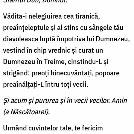
Vădita-i nelegiuirea cea tiranică,
preaînţeleptule şi ai stins cu sângele tău
diavoleasca luptă împotriva lui Dumnezeu,
vestind în chip vrednic şi curat un
Dumnezeu în Treime, cinstindu-L şi
strigând: preoţi binecuvântaţi, popoare
preaînălţaţi-L întru toţi vecii.
Şi acum şi pururea şi în vecii vecilor. Amin
(a Născătoarei).
Urmând cuvintelor tale, te fericim