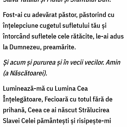
Fost-ai cu adevărat păstor, păstorind cu
înţelepciune cugetul sufletului tău şi
întorcând sufletele cele rătăcite, le-ai adus
la Dumnezeu, preamărite.
Şi acum şi pururea şi în vecii vecilor. Amin
(a Născătoarei).
Luminează-mă cu Lumina Cea
Înţelegătoare, Fecioară cu totul fără de
prihană, Ceea ce ai născut Strălucirea
Slavei Celei pământeşti şi risipeşte-mi