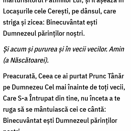
Locaşurile cele Cereşti, pe dânsul, care
striga şi zicea: Binecuvântat eşti
Dumnezeul părinţilor noştri.
Şi acum şi pururea şi în vecii vecilor. Amin
(a Născătoarei).
Preacurată, Ceea ce ai purtat Prunc Tânăr
pe Dumnezeu Cel mai înainte de toţi vecii,
Care S-a Întrupat din tine, nu înceta a te
ruga să se mântuiască cei ce cântă:
Binecuvântat eşti Dumnezeul părinţilor