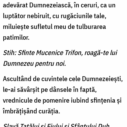
adevărat Dumnezeiască, în ceruri, ca un
luptător nebiruit, cu rugăciunile tale,
miluieşte sufletul meu de tulburarea
patimilor.
Stih: Sfinte Mucenice Trifon, roagă-te lui
Dumnezeu pentru noi.
Ascultând de cuvintele cele Dumnezeieşti,
le-ai săvârşit pe dânsele în faptă,
vrednicule de pomenire iubind sfinţenia şi
îmbrăţişând curăţia.
Slavă Tatălui şi Fiului şi Sfântului Duh.