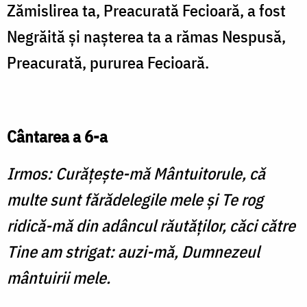
Zămislirea ta, Preacurată Fecioară, a fost
Negrăită şi naşterea ta a rămas Nespusă,
Preacurată, pururea Fecioară.
Cântarea a 6-a
Irmos: Curăţeşte-mă Mântuitorule, că
multe sunt fărădelegile mele şi Te rog
ridică-mă din adâncul răutăţilor, căci către
Tine am strigat: auzi-mă, Dumnezeul
mântuirii mele.