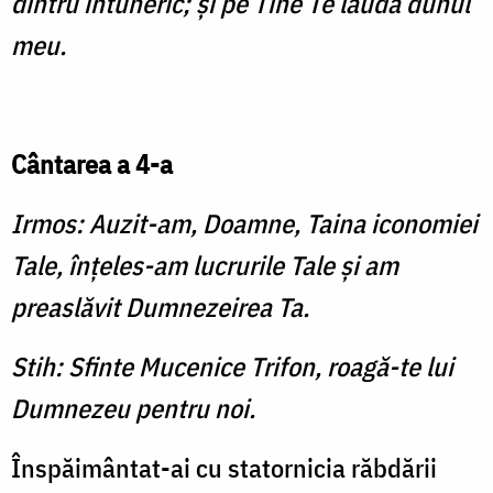
dintru întuneric; şi pe Tine Te laudă duhul
meu.
Cântarea a 4-a
Irmos: Auzit-am, Doamne, Taina iconomiei
Tale, înţeles-am lucrurile Tale şi am
preaslăvit Dumnezeirea Ta.
Stih: Sfinte Mucenice Trifon, roagă-te lui
Dumnezeu pentru noi.
Înspăimântat-ai cu statornicia răbdării