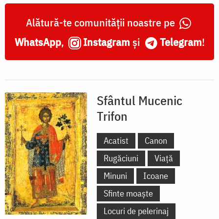
Alătură-te comunității noastre pe
WhatsApp
,
Instagram
și
Telegram
!
Sfântul Mucenic
Trifon
Acatist
Canon
Rugăciuni
Viață
Minuni
Icoane
Sfinte moaște
Locuri de pelerinaj