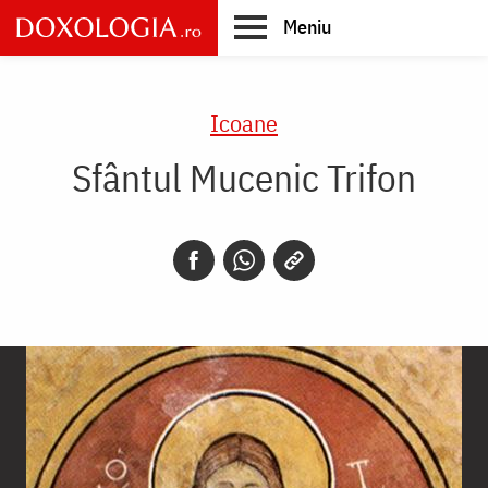
Skip
Meniu
to
main
Main
content
navigation
Icoane
Sfântul Mucenic Trifon