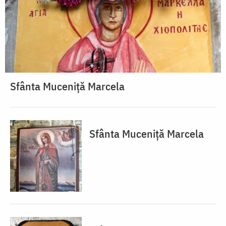
Sfânta Muceniță Marcela
Sfânta Muceniță Marcela