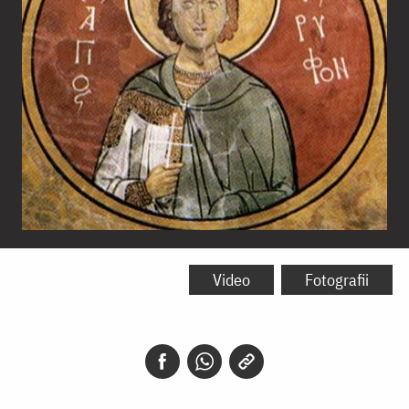
Sfântul
Mucenic
Video
Fotografii
Trifon