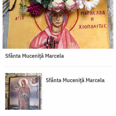
Sfânta Muceniță Marcela
Sfânta Muceniță Marcela