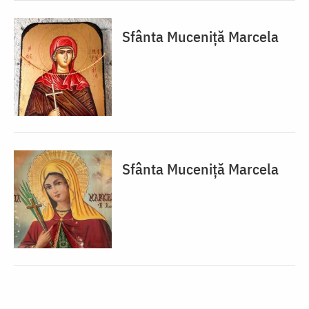
Sfânta Muceniță Marcela
Sfânta Muceniță Marcela