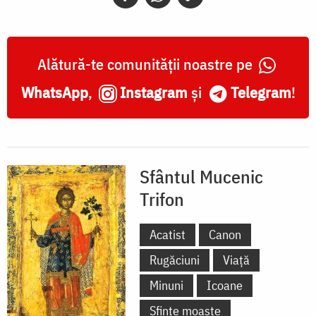
Alătură-te comunității noastre pe
WhatsApp
,
Instagram
și
Telegram
!
Sfântul Mucenic
Trifon
Acatist
Canon
Rugăciuni
Viață
Minuni
Icoane
Sfinte moaște