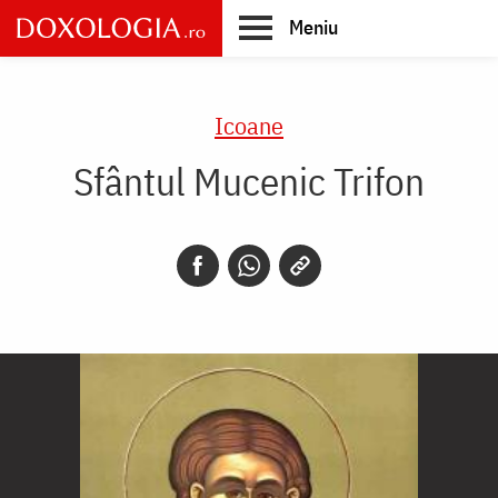
Skip
Meniu
to
main
Main
content
navigation
Icoane
Sfântul Mucenic Trifon