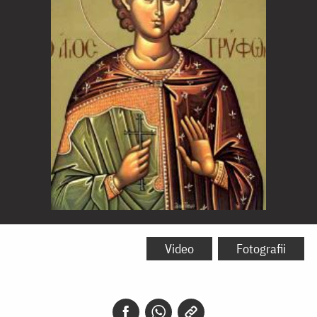
Sfântul
Mucenic
Video
Fotografii
Trifon