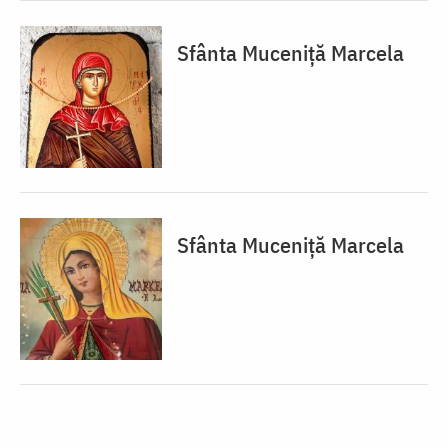
Sfânta Muceniță Marcela
Sfânta Muceniță Marcela