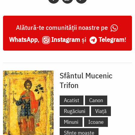
Alătură-te comunității noastre pe
WhatsApp
,
Instagram
și
Telegram
!
Sfântul Mucenic
Trifon
Acatist
Canon
Rugăciuni
Viață
Minuni
Icoane
Sfinte moaște