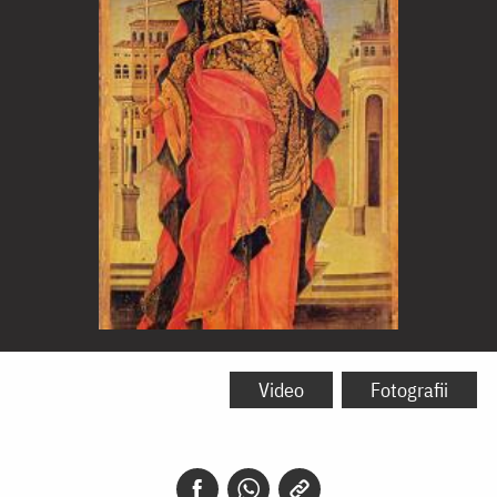
Sfântul
Mucenic
Video
Fotografii
Trifon