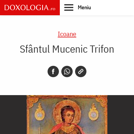
Skip
Meniu
to
main
Main
content
navigation
Icoane
Sfântul Mucenic Trifon