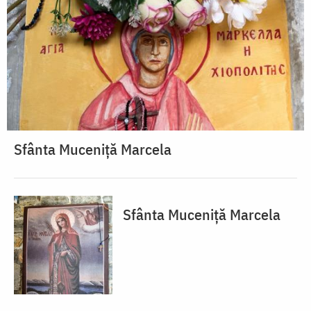
Sfânta Muceniță Marcela
Sfânta Muceniță Marcela