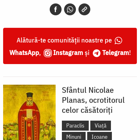
ocrotitorul
celor
căsătoriţi
Alătură-te comunității noastre pe
WhatsApp
,
Instagram
și
Telegram
!
Sfântul Nicolae
Planas, ocrotitorul
celor căsătoriți
Paraclis
Viață
Minuni
Icoane