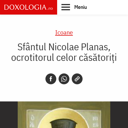
Skip
Meniu
to
main
Main
content
navigation
Icoane
Sfântul Nicolae Planas,
ocrotitorul celor căsătoriţi