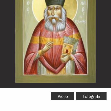
Sfântul
Nicolae
Video
Fotografii
Planas,