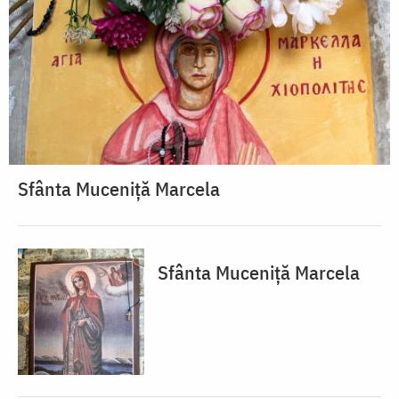
Sfânta Muceniță Marcela
Sfânta Muceniță Marcela