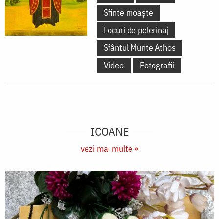
Sfinte moaște
Locuri de pelerinaj
Sfântul Munte Athos
Video
Fotografii
ICOANE
vezi mai multe »