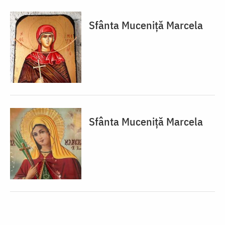
Sfânta Muceniță Marcela
Sfânta Muceniță Marcela