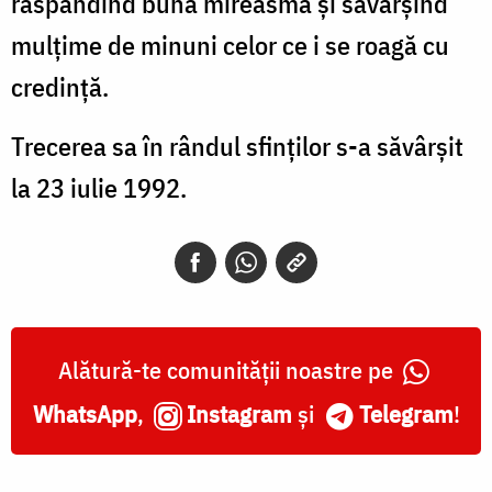
răspândind bună mireasmă și săvârșind
mulțime de minuni celor ce i se roagă cu
credință.
Trecerea sa în rândul sfinților s-a săvârșit
la 23 iulie 1992.
Alătură-te comunității noastre pe
WhatsApp
,
Instagram
și
Telegram
!