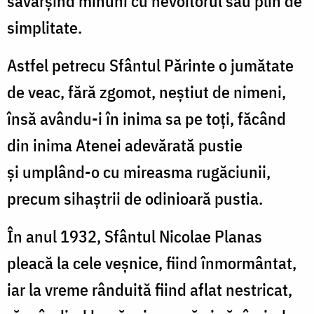
săvârșind minuni cu nevoitorul său plin de
simplitate.
Astfel petrecu Sfântul Părinte o jumătate
de veac, fără zgomot, neștiut de nimeni,
însă avându-i în inima sa pe toți, făcând
din inima Atenei adevărată pustie
și umplând-o cu mireasma rugăciunii,
precum sihaștrii de odinioară pustia.
În anul 1932, Sfântul Nicolae Planas
pleacă la cele veșnice, fiind înmormântat,
iar la vreme rânduită fiind aflat nestricat,