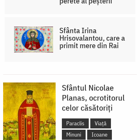
perete al peșterii
Sfânta Irina
Hrisovalantou, care a
primit mere din Rai
Sfântul Nicolae
Planas, ocrotitorul
celor căsătoriți
Paraclis
Viață
Minuni
Icoane