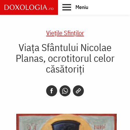
Skip
Meniu
to
main
Main
content
navigation
Vieţile Sfinţilor
Viața Sfântului Nicolae
Planas, ocrotitorul celor
căsătoriți