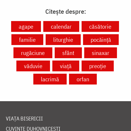
Citește despre:
agape
calendar
căsătorie
familie
liturghie
pocăință
rugăciune
sfânt
sinaxar
văduvie
viață
preoție
lacrimă
orfan
VIAȚA BISERICII
CUVINTE DUHOVNICEȘTI