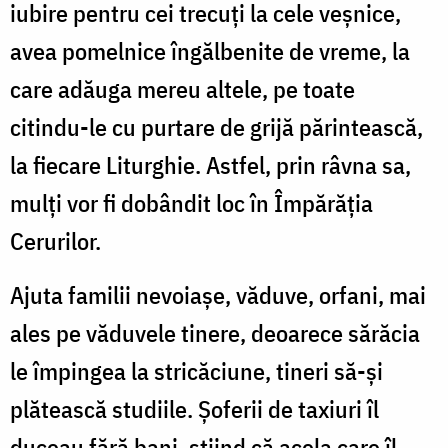
iubire pentru cei trecuți la cele veșnice,
avea pomelnice îngălbenite de vreme, la
care adăuga mereu altele, pe toate
citindu-le cu purtare de grijă părintească,
la fiecare Liturghie. Astfel, prin râvna sa,
mulți vor fi dobândit loc în Împărăția
Cerurilor.
Ajuta familii nevoiașe, văduve, orfani, mai
ales pe văduvele tinere, deoarece sărăcia
le împingea la stricăciune, tineri să-și
plătească studiile. Șoferii de taxiuri îl
duceau fără bani, știind că acela care îl