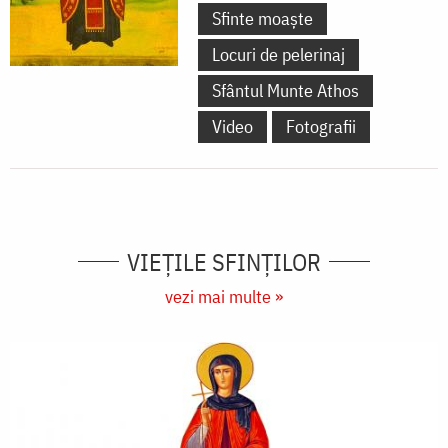
Sfinte moaște
Locuri de pelerinaj
Sfântul Munte Athos
Video
Fotografii
VIEŢILE SFINŢILOR
vezi mai multe »