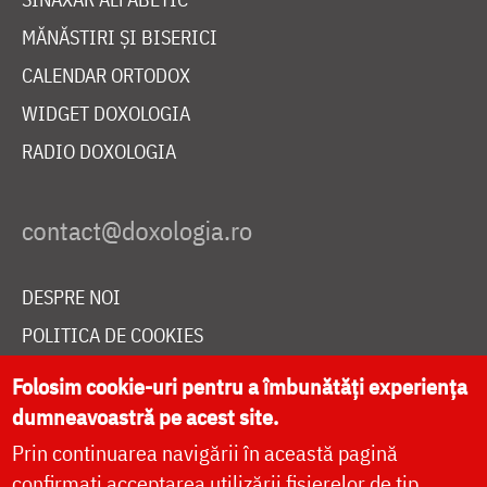
MĂNĂSTIRI ȘI BISERICI
CALENDAR ORTODOX
WIDGET DOXOLOGIA
RADIO DOXOLOGIA
DESPRE NOI
POLITICA DE COOKIES
DONEAZĂ ONLINE PENTRU CATEDRALA NAȚIONALĂ
Folosim cookie-uri pentru a îmbunătăți experiența
dumneavoastră pe acest site.
Prin continuarea navigării în această pagină
LIVE
confirmați acceptarea utilizării fișierelor de tip