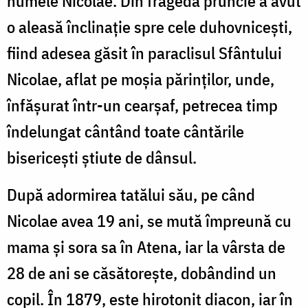
numele Nicolae. Din fragedă pruncie a avut
o aleasă înclinație spre cele duhovnicești,
fiind adesea găsit în paraclisul Sfântului
Nicolae, aflat pe moșia părinților, unde,
înfășurat într-un cearșaf, petrecea timp
îndelungat cântând toate cântările
bisericești știute de dânsul.
După adormirea tatălui său, pe când
Nicolae avea 19 ani, se mută împreună cu
mama și sora sa în Atena, iar la vârsta de
28 de ani se căsătorește, dobândind un
copil. În 1879, este hirotonit diacon, iar în