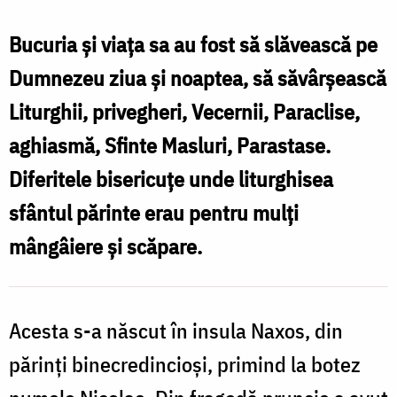
Nicolae
Planas,
Bucuria și viața sa au fost să slăvească pe
ocrotitorul
Dumnezeu ziua și noaptea, să săvârșească
celor
Liturghii, privegheri, Vecernii, Paraclise,
căsătoriți
aghiasmă, Sfinte Masluri, Parastase.
Diferitele bisericuțe unde liturghisea
sfântul părinte erau pentru mulți
mângâiere și scăpare.
Acesta s-a născut în insula Naxos, din
părinți binecredincioși, primind la botez