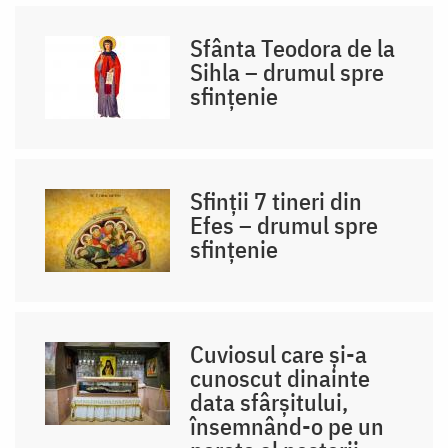
Sfânta Teodora de la
Sihla – drumul spre
sfințenie
Sfinții 7 tineri din
Efes – drumul spre
sfințenie
Cuviosul care și-a
cunoscut dinainte
data sfârșitului,
însemnând-o pe un