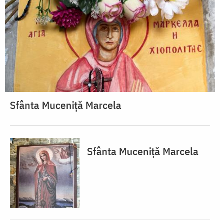
Sfânta Muceniță Marcela
Sfânta Muceniță Marcela