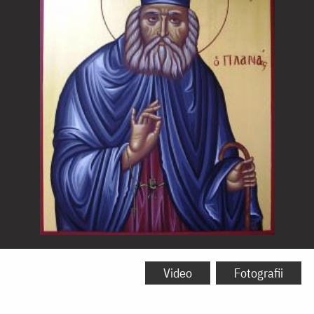
Sfântul
Nicolae
Video
Fotografii
Planas,