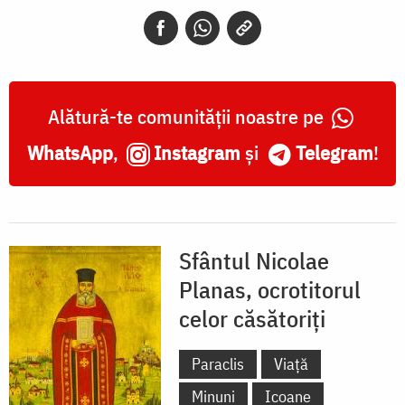
ocrotitorul
celor
căsătoriţi
Alătură-te comunității noastre pe
WhatsApp
,
Instagram
și
Telegram
!
Sfântul Nicolae
Planas, ocrotitorul
celor căsătoriți
Paraclis
Viață
Minuni
Icoane