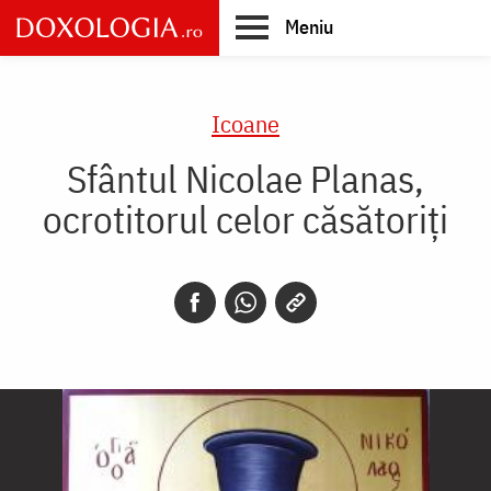
Skip
Meniu
to
main
Main
content
navigation
Icoane
Sfântul Nicolae Planas,
ocrotitorul celor căsătoriţi