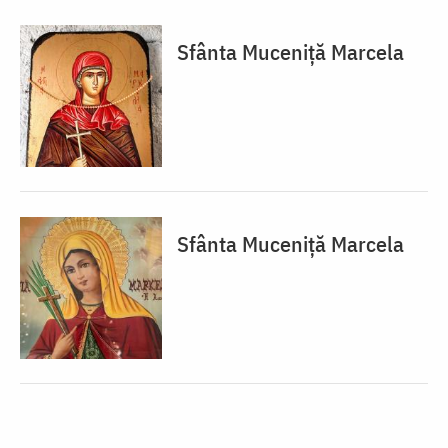
Sfânta Muceniță Marcela
Sfânta Muceniță Marcela