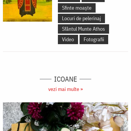
Sfinte moaște
Locuri de pelerinaj
Sfântul Munte Athos
Video
Fotografii
ICOANE
vezi mai multe »