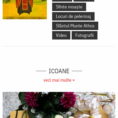
Sfinte moaște
Locuri de pelerinaj
Sfântul Munte Athos
Video
Fotografii
ICOANE
vezi mai multe »