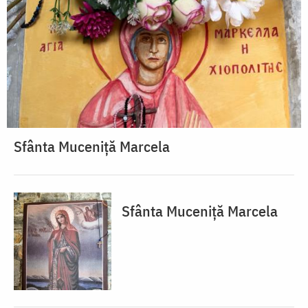
Sfânta Muceniță Marcela
Sfânta Muceniță Marcela