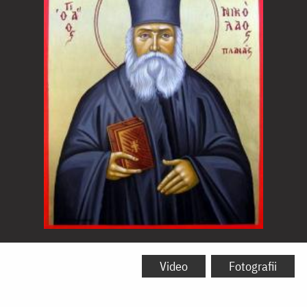
Sfântul
Nicolae
Video
Fotografii
Planas,