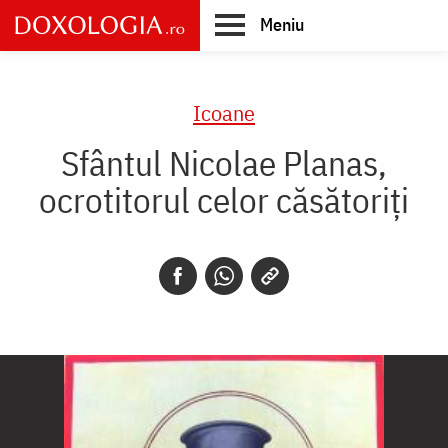
Skip
Meniu
to
main
Main
content
navigation
Icoane
Sfântul Nicolae Planas,
ocrotitorul celor căsătoriţi