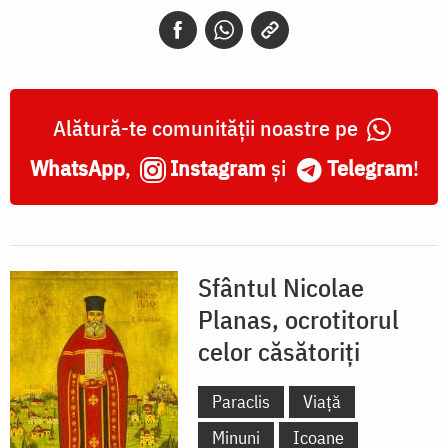
ocrotitorul
celor
căsătoriţi
Alătură-te comunității noastre pe
WhatsApp
,
Instagram
și
Telegram
!
Sfântul Nicolae
Planas, ocrotitorul
celor căsătoriți
Paraclis
Viață
Minuni
Icoane