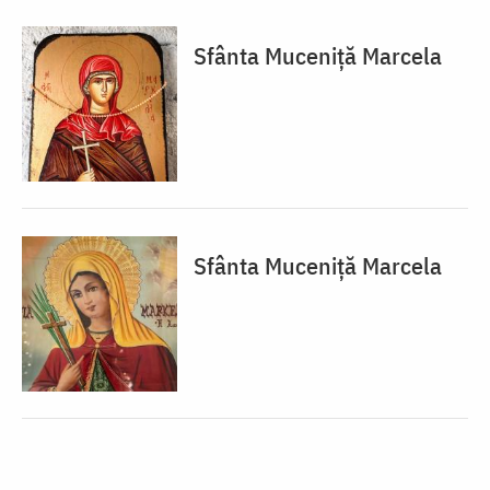
Sfânta Muceniță Marcela
Sfânta Muceniță Marcela