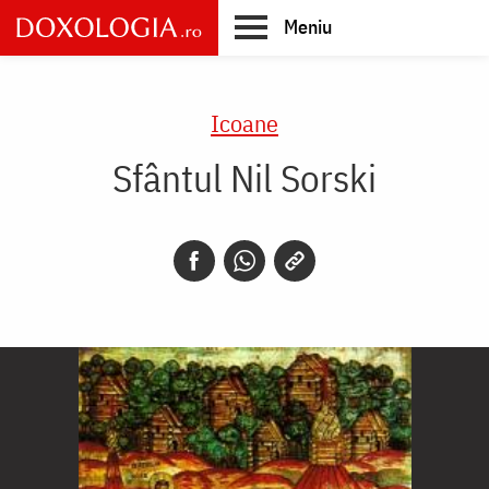
Skip
Meniu
to
main
Main
content
navigation
Icoane
Sfântul Nil Sorski