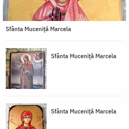
Sfânta Muceniță Marcela
Sfânta Muceniță Marcela
Sfânta Muceniță Marcela