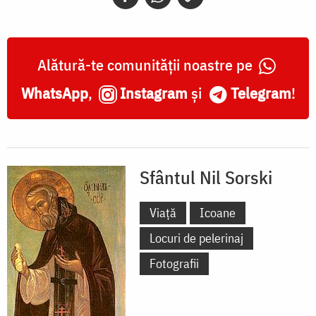
Alătură-te comunității noastre pe
WhatsApp
,
Instagram
și
Telegram
!
Sfântul Nil Sorski
Viață
Icoane
Locuri de pelerinaj
Fotografii