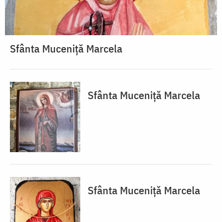
Sfânta Muceniță Marcela
Sfânta Muceniță Marcela
Sfânta Muceniță Marcela