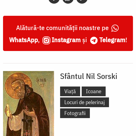
Alătură-te comunității noastre pe
WhatsApp
,
Instagram
și
Telegram
!
Sfântul Nil Sorski
Viață
Icoane
Locuri de pelerinaj
Fotografii