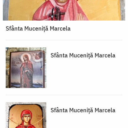
Sfânta Muceniță Marcela
Sfânta Muceniță Marcela
Sfânta Muceniță Marcela