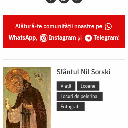
Alătură-te comunității noastre pe
WhatsApp
,
Instagram
și
Telegram
!
Sfântul Nil Sorski
Viață
Icoane
Locuri de pelerinaj
Fotografii