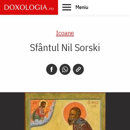
Skip
Meniu
to
main
Main
content
navigation
Icoane
Sfântul Nil Sorski