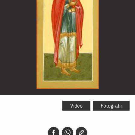
Sfântul
Proroc
Video
Fotografii
Zaharia