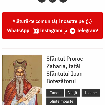
Alătură-te comunității noastre pe
WhatsApp
,
Instagram
și
Telegram
!
Sfântul Proroc
Zaharia, tatăl
Sfântului Ioan
Botezătorul
Canon
Viață
Icoane
Sfinte moaște