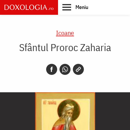
Skip
Meniu
to
main
Main
content
navigation
Icoane
Sfântul Proroc Zaharia