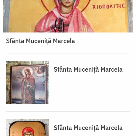
Sfânta Muceniță Marcela
Sfânta Muceniță Marcela
Sfânta Muceniță Marcela