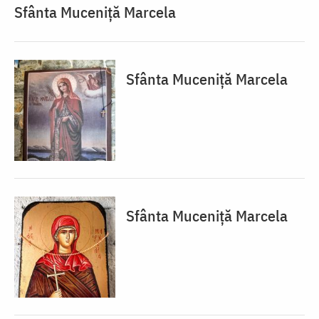
Sfânta Muceniță Marcela
Sfânta Muceniță Marcela
Sfânta Muceniță Marcela