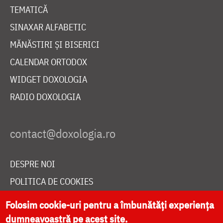
TEMATICĂ
SINAXAR ALFABETIC
MĂNĂSTIRI ȘI BISERICI
CALENDAR ORTODOX
WIDGET DOXOLOGIA
RADIO DOXOLOGIA
DESPRE NOI
POLITICA DE COOKIES
DONEAZĂ ONLINE PENTRU CATEDRALA NAȚIONALĂ
Folosim cookie-uri pentru a îmbunătăți experiența
dumneavoastră pe acest site.