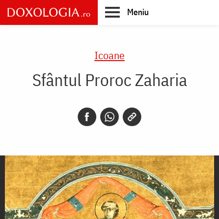
Skip
Meniu
to
main
Main
content
navigation
Icoane
Sfântul Proroc Zaharia