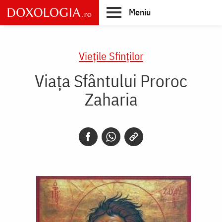
Skip
Meniu
to
main
Main
content
navigation
Vieţile Sfinţilor
Viața Sfântului Proroc
Zaharia