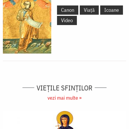
Canon
Viață
Icoane
Video
VIEŢILE SFINŢILOR
vezi mai multe »