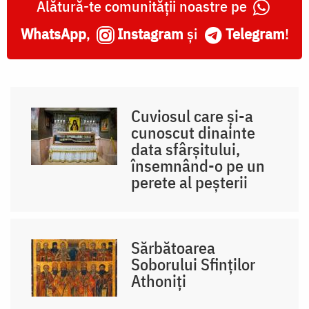
Alătură-te comunității noastre pe
WhatsApp
,
Instagram
și
Telegram
!
Cuviosul care și-a
cunoscut dinainte
data sfârșitului,
însemnând-o pe un
perete al peșterii
Sărbătoarea
Soborului Sfinților
Athoniți