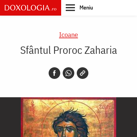
Skip
Meniu
to
main
Main
content
navigation
Icoane
Sfântul Proroc Zaharia