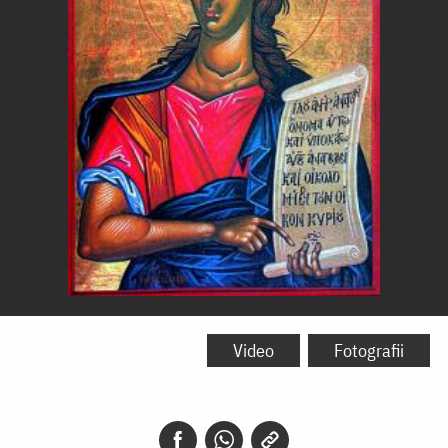
Sfântul
Proroc
Video
Fotografii
Zaharia