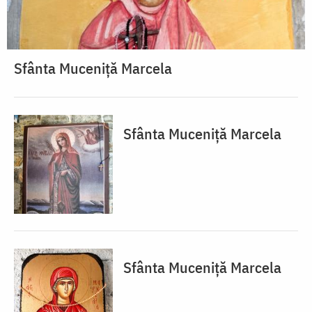
Sfânta Muceniță Marcela
Sfânta Muceniță Marcela
Sfânta Muceniță Marcela