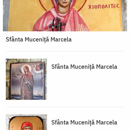
Sfânta Muceniță Marcela
Sfânta Muceniță Marcela
Sfânta Muceniță Marcela