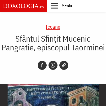
Skip
Meniu
to
main
Main
content
navigation
Icoane
Sfântul Sfințit Mucenic
Pangratie, episcopul Taorminei