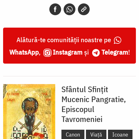
Pangratie,
episcopul
Taorminei
Alătură-te comunității noastre pe
WhatsApp
,
Instagram
și
Telegram
!
Sfântul Sfințit
Mucenic Pangratie,
Episcopul
Tavromeniei
Canon
Viață
Icoane