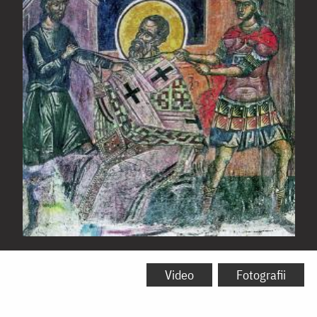
Sfântul
Sfințit
Video
Fotografii
Mucenic