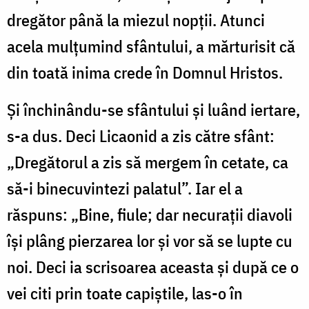
dregător până la miezul nopții. Atunci
acela mulțumind sfântului, a mărturisit că
din toată inima crede în Domnul Hristos.
Și închinându-se sfântului și luând iertare,
s-a dus. Deci Licaonid a zis către sfânt:
„Dregătorul a zis să mergem în cetate, ca
să-i binecuvintezi palatul”. Iar el a
răspuns: „Bine, fiule; dar necurații diavoli
își plâng pierzarea lor și vor să se lupte cu
noi. Deci ia scrisoarea aceasta și după ce o
vei citi prin toate capiștile, las-o în