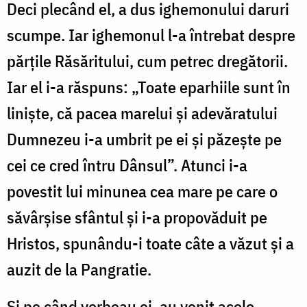
Deci plecând el, a dus ighemonului daruri
scumpe. Iar ighemonul l-a întrebat despre
părțile Răsăritului, cum petrec dregătorii.
Iar el i-a răspuns: „Toate eparhiile sunt în
liniște, că pacea marelui și adevăratului
Dumnezeu i-a umbrit pe ei și păzește pe
cei ce cred întru Dânsul”. Atunci i-a
povestit lui minunea cea mare pe care o
săvârșise sfântul și i-a propovăduit pe
Hristos, spunându-i toate câte a văzut și a
auzit de la Pangratie.
Și pe când vorbeau ei, au venit acolo