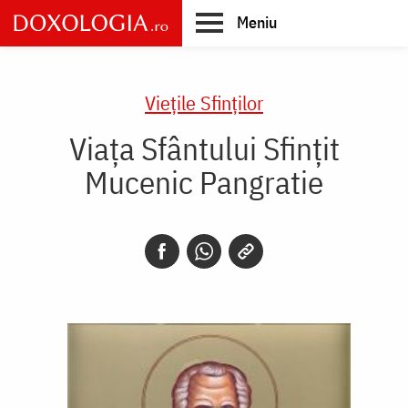
Skip
Meniu
to
main
Main
content
navigation
Vieţile Sfinţilor
Viața Sfântului Sfințit
Mucenic Pangratie