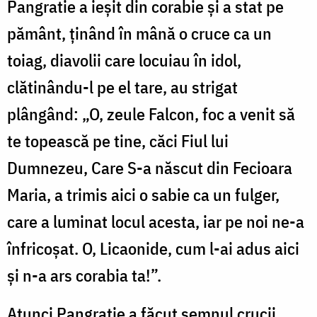
Pangratie a ieșit din corabie și a stat pe
pământ, ținând în mână o cruce ca un
toiag, diavolii care locuiau în idol,
clătinându-l pe el tare, au strigat
plângând: „O, zeule Falcon, foc a venit să
te topească pe tine, căci Fiul lui
Dumnezeu, Care S-a născut din Fecioara
Maria, a trimis aici o sabie ca un fulger,
care a luminat locul acesta, iar pe noi ne-a
înfricoșat. O, Licaonide, cum l-ai adus aici
și n-a ars corabia ta!”.
Atunci Pangratie a făcut semnul crucii,