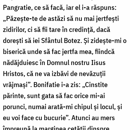
Pangratie, ce să facă, iar el i-a răspuns:
„Păzește-te de astăzi să nu mai jertfești
zidirilor, ci să fii tare în credință, dacă
dorești să iei Sfântul Botez. Și zidește-mi o
biserică unde să fac jertfa mea, fiindcă
nădăjduiesc în Domnul nostru Iisus
Hristos, că ne va izbăvi de nevăzuții
vrăjmași”. Bonifatie i-a zis: „Cinstite
părinte, sunt gata să fac orice mi-ai
porunci, numai arată-mi chipul și locul, și
eu voi face cu bucurie”. Atunci au mers
împreună la marginea cetății dinspre