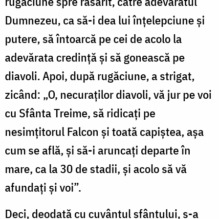
rugăciune spre răsărit, către adevăratul
Dumnezeu, ca să-i dea lui înțelepciune și
putere, să întoarcă pe cei de acolo la
adevărata credință și să gonească pe
diavoli. Apoi, după rugăciune, a strigat,
zicând: „O, necuraților diavoli, vă jur pe voi
cu Sfânta Treime, să ridicați pe
nesimțitorul Falcon și toată capiștea, așa
cum se află, și să-i aruncați departe în
mare, ca la 30 de stadii, și acolo să vă
afundați și voi”.
Deci, deodată cu cuvântul sfântului, s-a