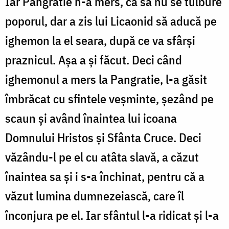
Iar Pangratie n-a mers, ca să nu se tulbure
poporul, dar a zis lui Licaonid să aducă pe
ighemon la el seara, după ce va sfârși
praznicul. Așa a și făcut. Deci când
ighemonul a mers la Pangratie, l-a găsit
îmbrăcat cu sfintele veșminte, șezând pe
scaun și având înaintea lui icoana
Domnului Hristos și Sfânta Cruce. Deci
văzându-l pe el cu atâta slavă, a căzut
înaintea sa și i s-a închinat, pentru că a
văzut lumina dumnezeiască, care îl
înconjura pe el. Iar sfântul l-a ridicat și l-a