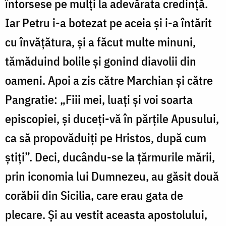
întorsese pe mulți la adevărata credință.
Iar Petru i-a botezat pe aceia și i-a întărit
cu învățătura, și a făcut multe minuni,
tămăduind bolile și gonind diavolii din
oameni. Apoi a zis către Marchian și către
Pangratie: „Fiii mei, luați și voi soarta
episcopiei, și duceți-vă în părțile Apusului,
ca să propovăduiți pe Hristos, după cum
știți”. Deci, ducându-se la țărmurile mării,
prin iconomia lui Dumnezeu, au găsit două
corăbii din Sicilia, care erau gata de
plecare. Și au vestit aceasta apostolului,