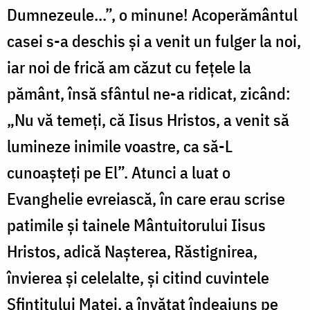
Dumnezeule...”, o minune! Acoperământul
casei s-a deschis și a venit un fulger la noi,
iar noi de frică am căzut cu fețele la
pământ, însă sfântul ne-a ridicat, zicând:
„Nu vă temeți, că Iisus Hristos, a venit să
lumineze inimile voastre, ca să-L
cunoașteți pe El”. Atunci a luat o
Evanghelie evreiască, în care erau scrise
patimile și tainele Mântuitorului Iisus
Hristos, adică Nașterea, Răstignirea,
învierea și celelalte, și citind cuvintele
Sfințitului Matei, a învățat îndeajuns pe