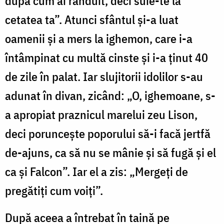
după cum ai rânduit, deci suie-te la
cetatea ta”. Atunci sfântul și-a luat
oamenii și a mers la ighemon, care i-a
întâmpinat cu multă cinste și i-a ținut 40
de zile în palat. Iar slujitorii idolilor s-au
adunat în divan, zicând: „O, ighemoane, s-
a apropiat praznicul marelui zeu Lison,
deci poruncește poporului să-i facă jertfă
de-ajuns, ca să nu se mânie și să fugă și el
ca și Falcon”. Iar el a zis: „Mergeți de
pregătiți cum voiți”.
După aceea a întrebat în taină pe