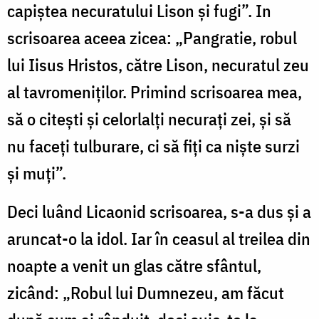
capiștea necuratului Lison și fugi”. In
scrisoarea aceea zicea: „Pangratie, robul
lui Iisus Hristos, către Lison, necuratul zeu
al tavromeniților. Primind scrisoarea mea,
să o citești și celorlalți necurați zei, și să
nu faceți tulburare, ci să fiți ca niște surzi
și muți”.
Deci luând Licaonid scrisoarea, s-a dus și a
aruncat-o la idol. Iar în ceasul al treilea din
noapte a venit un glas către sfântul,
zicând: „Robul lui Dumnezeu, am făcut