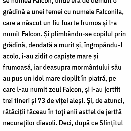
se numea Falcon, unde era de demult o
grădină a unei femei cu numele Falconila,
care a născut un fiu foarte frumos și l-a
numit Falcon. Și plimbându-se copilul prin
grădină, deodată a murit și, îngropându-l
acolo, i-au zidit o capiște mare și
frumoasă, iar deasupra mormântului său
au pus un idol mare cioplit în piatră, pe
care l-au numit zeul Falcon, și i-au jertfit
trei tineri și 73 de viței aleși. Și, de atunci,
rătăciții făceau în toți anii astfel de jertfă
necuraților diavoli. Deci, după ce Sfințitul