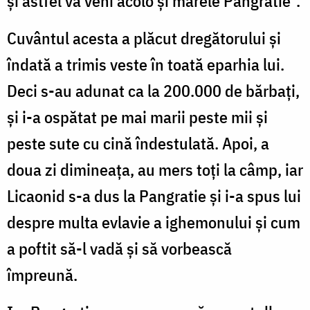
și astfel va veni acolo și marele Pangratie”.
Cuvântul acesta a plăcut dregătorului și
îndată a trimis veste în toată eparhia lui.
Deci s-au adunat ca la 200.000 de bărbați,
și i-a ospătat pe mai marii peste mii și
peste sute cu cină îndestulată. Apoi, a
doua zi dimineața, au mers toți la câmp, iar
Licaonid s-a dus la Pangratie și i-a spus lui
despre multa evlavie a ighemonului și cum
a poftit să-l vadă și să vorbească
împreună.