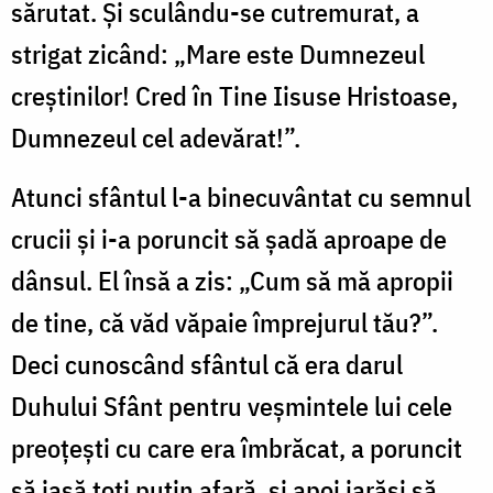
sărutat. Și sculându-se cutremurat, a
strigat zicând: „Mare este Dumnezeul
creștinilor! Cred în Tine Iisuse Hristoase,
Dumnezeul cel adevărat!”.
Atunci sfântul l-a binecuvântat cu semnul
crucii și i-a poruncit să șadă aproape de
dânsul. El însă a zis: „Cum să mă apropii
de tine, că văd văpaie împrejurul tău?”.
Deci cunoscând sfântul că era darul
Duhului Sfânt pentru veșmintele lui cele
preoțești cu care era îmbrăcat, a poruncit
să iasă toți puțin afară, și apoi iarăși să