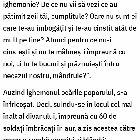
ighemonie? De ce nu vii să vezi ce au
pătimit zeii tăi, cumplitule? Oare nu sunt ei
care te-au îmbogățit și te-au cinstit atât de
mult pe tine? Atunci pentru ce nu-i
cinstești și nu te mâhnești împreună cu
noi, ci tu te bucuri și prăznuiești întru
necazul nostru, mândrule?”.
Auzind ighemonul ocările poporului, s-a
înfricoșat. Deci, suindu-se în locul cel mai
înalt al divanului, împreună cu 60 de
soldați îmbrăcați în aur, a zis acestea către
popor cu vorbă smerită și blândă: