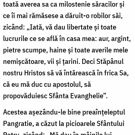
toată averea sa ca milostenie săracilor și
ce îi mai rămăsese a dăruit-o robilor săi,
zicând: „Iată, vă dau libertate și toate
lucrurile ce se află în casa mea: aur, argint,
pietre scumpe, haine și toate averile mele
nemișcătoare, vii și țarini. Deci Stăpânul
nostru Hristos să vă întărească în frica Sa,
că eu mă duc cu apostolul, să
propovăduiesc Sfânta Evanghelie”.
Acestea așezându-le bine preaînțeleptul
Pangratie, a căzut la picioarele Sfântului
Petru, zicând: „Mă dau în mâinile lui