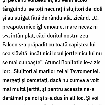
tânguindu-se toți necurații slujitori de idoli
și au strigat fără de rânduială, zicând: „O,
preaputernice ighemoane, mare necaz ni
s-a întâmplat, căci doritul nostru zeu
Falcon s-a prăpădit cu toată capiștea lui
cea slăvită, încât nici locul jertfelnicului nu
se mai cunoaște”. Atunci Bonifatie ie-a zis
lor: „Slujitori ai marilor zei ai Tavromeniei,
mergeți și cercetați, dacă nu cumva a voit
mai multă jertfă, și pentru aceasta ne-a
defăimat pe noi și s-a dus în alt loc. Și voi