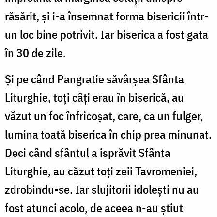
răsărit, și i-a însemnat forma bisericii într-
un loc bine potrivit. Iar biserica a fost gata
în 30 de zile.
Și pe când Pangratie săvârșea Sfânta
Liturghie, toți câți erau în biserică, au
văzut un foc înfricoșat, care, ca un fulger,
lumina toată biserica în chip prea minunat.
Deci când sfântul a isprăvit Sfânta
Liturghie, au căzut toți zeii Tavromeniei,
zdrobindu-se. Iar slujitorii idolești nu au
fost atunci acolo, de aceea n-au știut