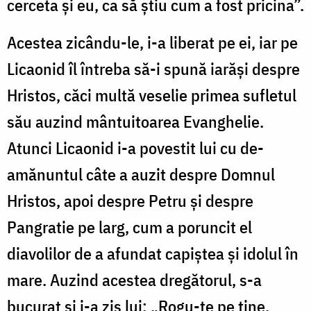
cerceta și eu, ca să știu cum a fost pricina”.
Acestea zicându-le, i-a liberat pe ei, iar pe
Licaonid îl întreba să-i spună iarăși despre
Hristos, căci multă veselie primea sufletul
său auzind mântuitoarea Evanghelie.
Atunci Licaonid i-a povestit lui cu de-
amănuntul câte a auzit despre Domnul
Hristos, apoi despre Petru și despre
Pangratie pe larg, cum a poruncit el
diavolilor de a afundat capiștea și idolul în
mare. Auzind acestea dregătorul, s-a
bucurat și i-a zis lui: „Rogu-te pe tine,