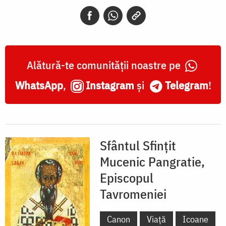
Pangratie,
episcopul
Taorminei
Alătură-te comunității noastre pe
WhatsApp
,
Instagram
și
Telegram
!
Sfântul Sfințit
Mucenic Pangratie,
Episcopul
Tavromeniei
Canon
Viață
Icoane