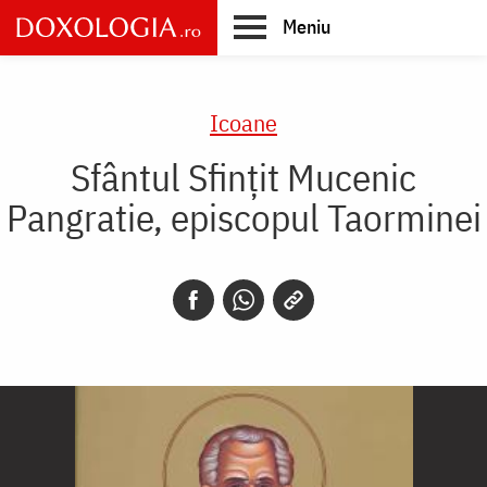
Skip
Meniu
to
main
Main
content
navigation
Icoane
Sfântul Sfințit Mucenic
Pangratie, episcopul Taorminei