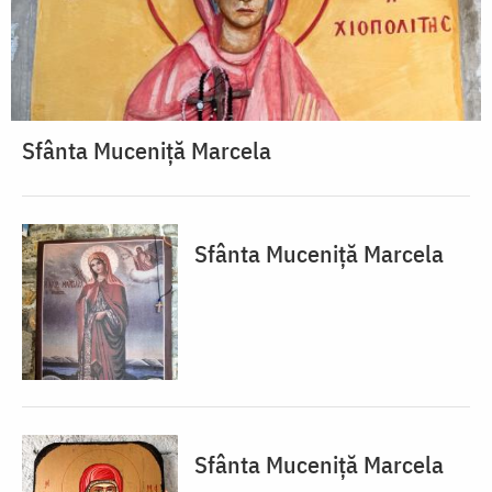
Sfânta Muceniță Marcela
Sfânta Muceniță Marcela
Sfânta Muceniță Marcela