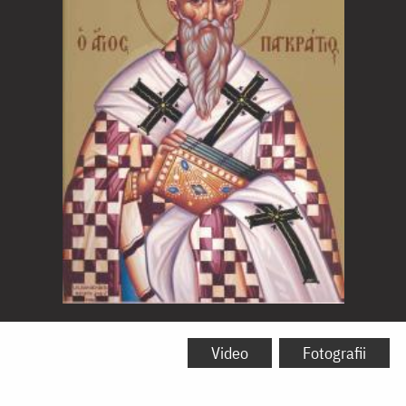
Sfântul
Sfințit
Video
Fotografii
Mucenic