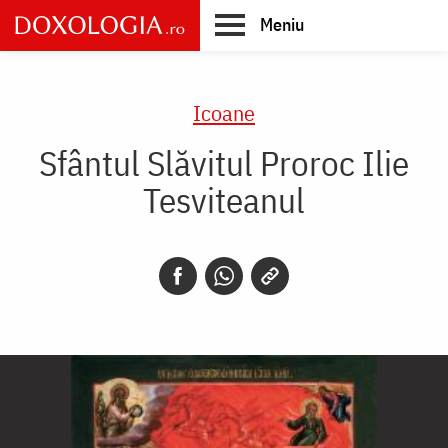
Skip
Meniu
to
main
Main
content
navigation
Icoane
Sfântul Slăvitul Proroc Ilie
Tesviteanul