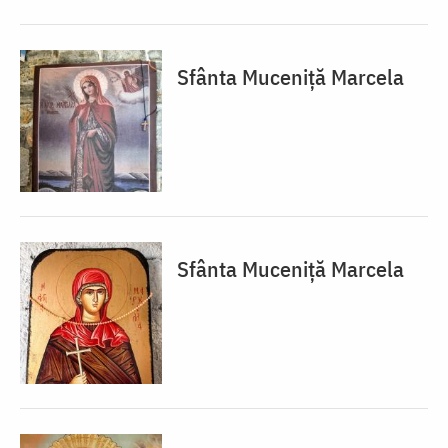
Sfânta Muceniță Marcela
Sfânta Muceniță Marcela