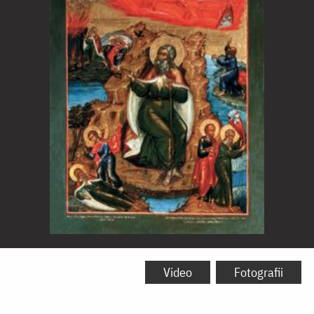
Sfântul
Slăvitul
Video
Fotografii
Proroc