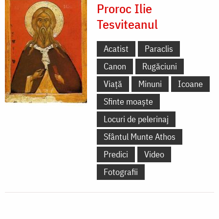
Proroc Ilie
Tesviteanul
Acatist
Paraclis
Canon
Rugăciuni
Viață
Minuni
Icoane
Sfinte moaște
Locuri de pelerinaj
Sfântul Munte Athos
Predici
Video
Fotografii