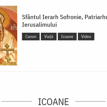
Sfântul Ierarh Sofronie, Patriarh
Ierusalimului
Canon
Viață
Icoane
Video
ICOANE