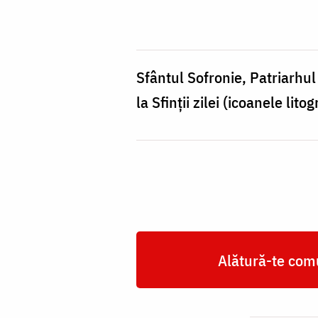
Patriarhul
Ierusalimului,
Icoană
sec.
Sfântul Sofronie, Patriarhul
XX
la Sfinții zilei (icoanele lit
Alătură-te comu