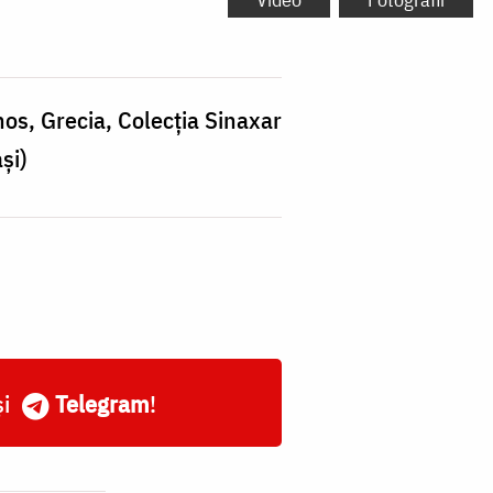
os, Grecia, Colecția Sinaxar
și)
și
Telegram
!