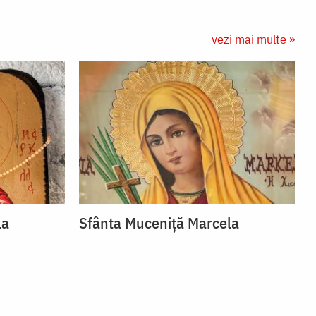
vezi mai multe »
la
Sfânta Muceniță Marcela