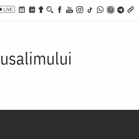
LIVE
09
rusalimului