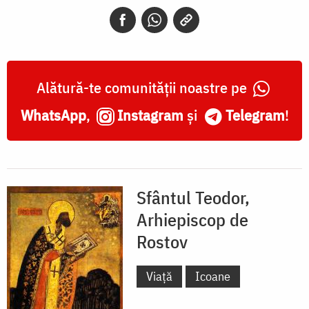
de
Rostov
Alătură-te comunității noastre pe
WhatsApp
,
Instagram
și
Telegram
!
Sfântul Teodor,
Arhiepiscop de
Rostov
Viață
Icoane