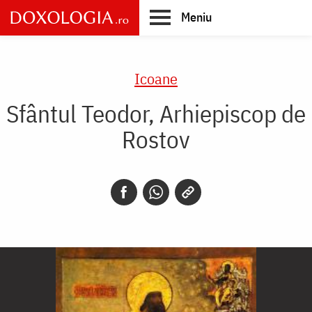
Skip
Meniu
to
main
Main
content
navigation
Icoane
Sfântul Teodor, Arhiepiscop de
Rostov