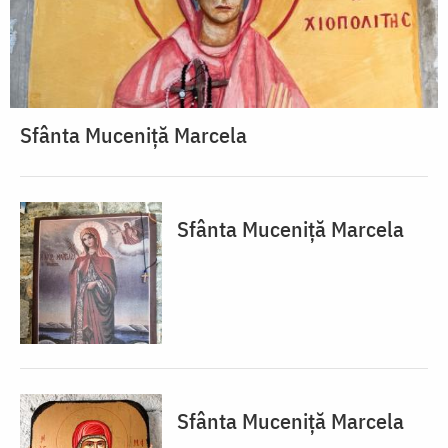
Sfânta Muceniță Marcela
Sfânta Muceniță Marcela
Sfânta Muceniță Marcela