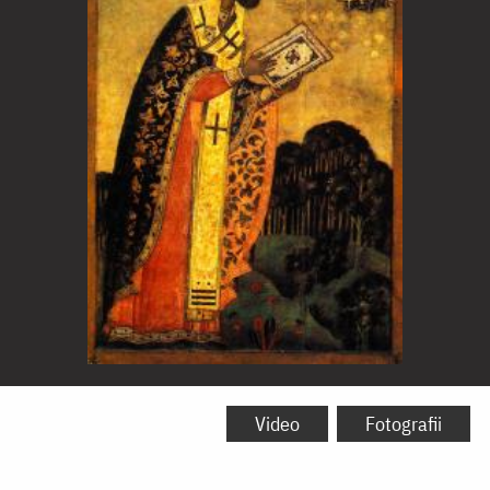
Sfântul
Teodor,
Video
Fotografii
Arhiepiscop