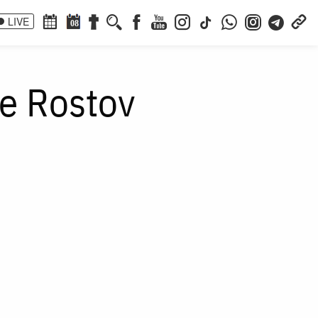
LIVE
08
de Rostov