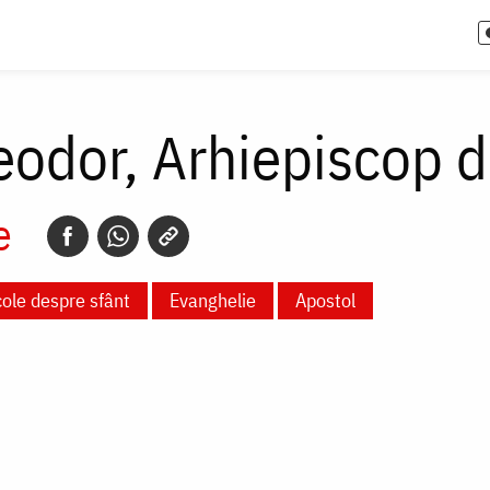
eodor, Arhiepiscop 
e
cole despre sfânt
Evanghelie
Apostol