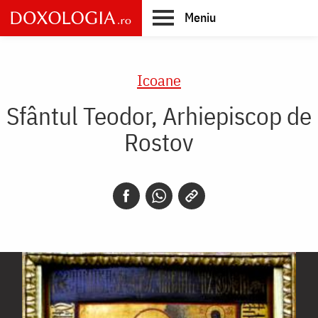
Skip
Meniu
to
main
Main
content
navigation
Icoane
Sfântul Teodor, Arhiepiscop de
Rostov