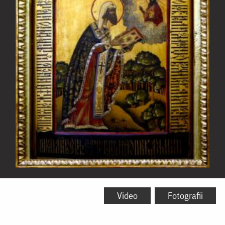
Sfântul
Teodor,
Video
Fotografii
Arhiepiscop