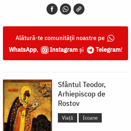
de
Rostov
Alătură-te comunității noastre pe
WhatsApp
,
Instagram
și
Telegram
!
Sfântul Teodor,
Arhiepiscop de
Rostov
Viață
Icoane