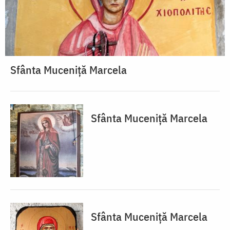
Sfânta Muceniță Marcela
Sfânta Muceniță Marcela
Sfânta Muceniță Marcela