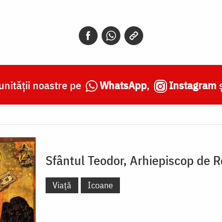
nității noastre pe
WhatsApp
,
Instagram
Sfântul Teodor, Arhiepiscop de 
Viață
Icoane