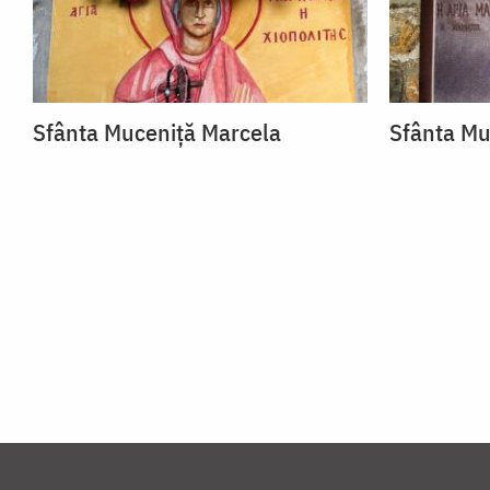
Sfânta Muceniță Marcela
Sfânta Mu