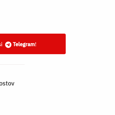
și
Telegram
!
Rostov