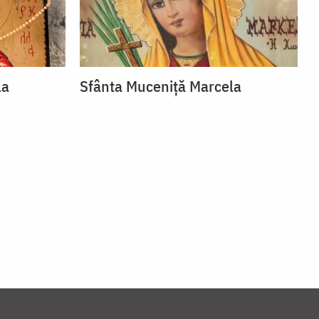
la
Sfânta Muceniță Marcela