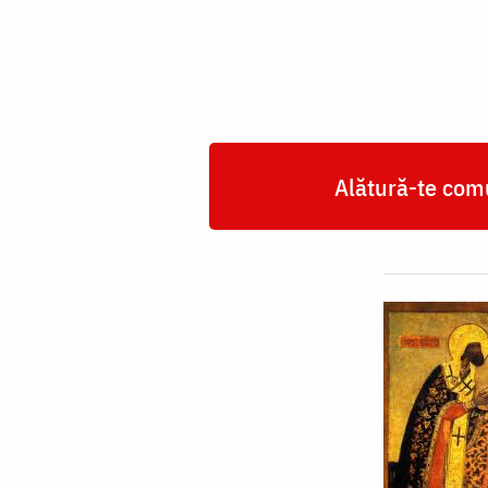
de
Rostov
Alătură-te comu