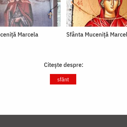
ceniță Marcela
Sfânta Muceniță Marce
Citește despre:
sfânt