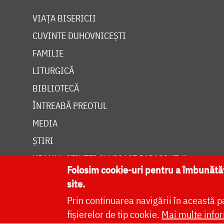
VIAȚA BISERICII
CUVINTE DUHOVNICEȘTI
FAMILIE
LITURGICĂ
BIBLIOTECĂ
ÎNTREABĂ PREOTUL
MEDIA
ȘTIRI
HRAMUL SFINTEI CUVIOASE PARASCHEVA
Folosim cookie-uri pentru a îmbunăt
site.
Prin continuarea navigării în această p
fișierelor de tip cookie.
Mai multe infor
Site dezvolt