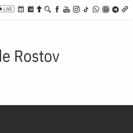
LIVE
09
de Rostov