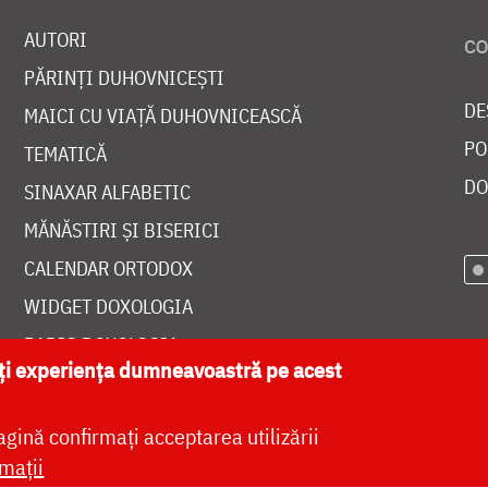
AUTORI
PĂRINȚI DUHOVNICEȘTI
DE
MAICI CU VIAȚĂ DUHOVNICEASCĂ
PO
TEMATICĂ
DO
SINAXAR ALFABETIC
MĂNĂSTIRI ȘI BISERICI
CALENDAR ORTODOX
WIDGET DOXOLOGIA
RADIO DOXOLOGIA
ăți experiența dumneavoastră pe acest
agină confirmați acceptarea utilizării
mații
at de
DOXOLOGIA MEDIA
, Arhiepiscopia Iașilor | 