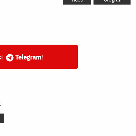
și
Telegram
!
k