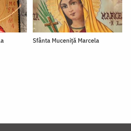
la
Sfânta Muceniță Marcela