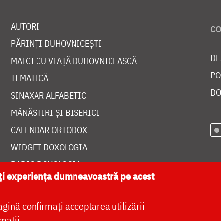
AUTORI
PĂRINȚI DUHOVNICEȘTI
DE
MAICI CU VIAȚĂ DUHOVNICEASCĂ
PO
TEMATICĂ
DO
SINAXAR ALFABETIC
MĂNĂSTIRI ȘI BISERICI
CALENDAR ORTODOX
WIDGET DOXOLOGIA
RADIO DOXOLOGIA
ăți experiența dumneavoastră pe acest
agină confirmați acceptarea utilizării
mații