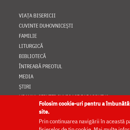
VIAȚA BISERICII
CUVINTE DUHOVNICEȘTI
FAMILIE
LITURGICĂ
BIBLIOTECĂ
ÎNTREABĂ PREOTUL
MEDIA
ȘTIRI
HRAMUL SFINTEI CUVIOASE PARASCHEVA
Folosim cookie-uri pentru a îmbunăt
site.
Prin continuarea navigării în această p
fișierelor de tip cookie.
Mai multe infor