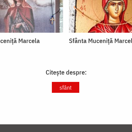
ceniță Marcela
Sfânta Muceniță Marce
Citește despre:
sfânt