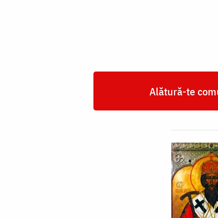
din
Zadonsk
Alătură-te comu