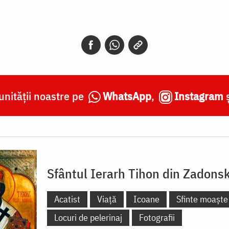
nității noastre pe
WhatsApp
,
Instagram
Sfântul Ierarh Tihon din Zadons
Acatist
Viață
Icoane
Sfinte moaște
Locuri de pelerinaj
Fotografii