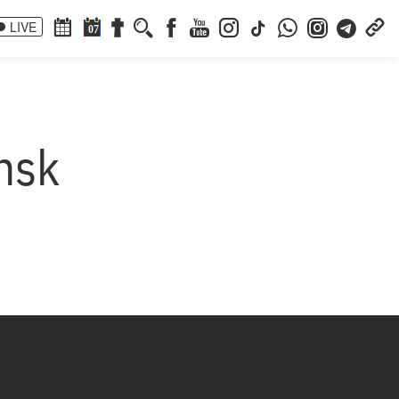
LIVE
07
nsk