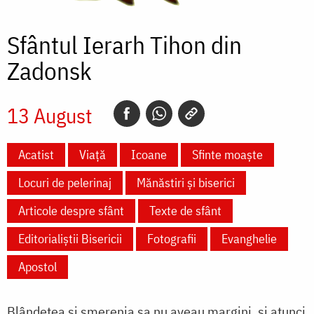
Sfântul Ierarh Tihon din
Zadonsk
13 August
Acatist
Viață
Icoane
Sfinte moaște
Locuri de pelerinaj
Mănăstiri și biserici
Articole despre sfânt
Texte de sfânt
Editorialiștii Bisericii
Fotografii
Evanghelie
Apostol
Blândețea și smerenia sa nu aveau margini, și atunci