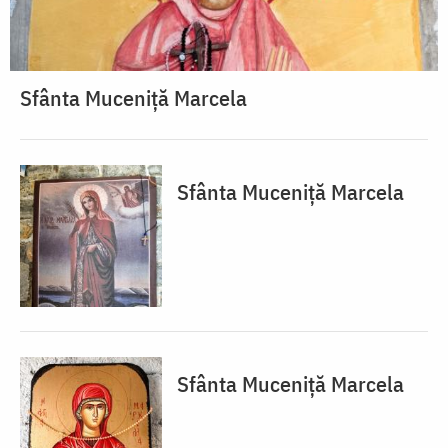
Sfânta Muceniță Marcela
Sfânta Muceniță Marcela
Sfânta Muceniță Marcela