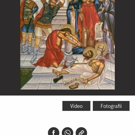
Sfinții
10
Video
Fotografii
Mucenici
din