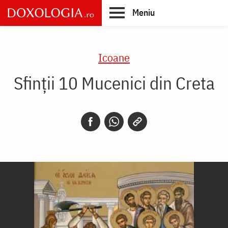
Skip
Meniu
to
main
Main
content
navigation
Icoane
Sfinții 10 Mucenici din Creta