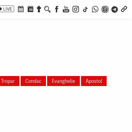
LIVE
06
Tropar
Condac
Evanghelie
Apostol