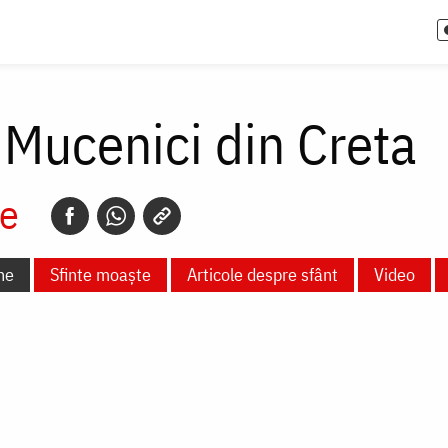
0 Mucenici din Creta
e
ne
Sfinte moaște
Articole despre sfânt
Video