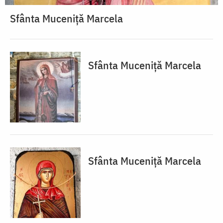
Sfânta Muceniță Marcela
Sfânta Muceniță Marcela
Sfânta Muceniță Marcela