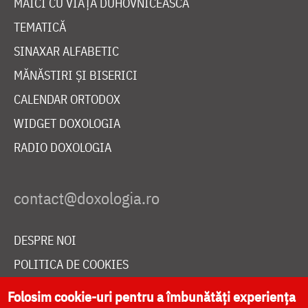
MAICI CU VIAȚĂ DUHOVNICEASCĂ
TEMATICĂ
SINAXAR ALFABETIC
MĂNĂSTIRI ȘI BISERICI
CALENDAR ORTODOX
WIDGET DOXOLOGIA
RADIO DOXOLOGIA
DESPRE NOI
POLITICA DE COOKIES
DONEAZĂ ONLINE PENTRU CATEDRALA NAȚIONALĂ
Folosim cookie-uri pentru a îmbunătăți experiența