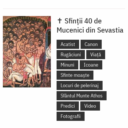
✝ Sfinții 40 de
Mucenici din Sevastia
Acatist
Canon
Rugăciuni
Viață
Minuni
Icoane
Sfinte moaște
Locuri de pelerinaj
Sfântul Munte Athos
Predici
Video
Fotografii