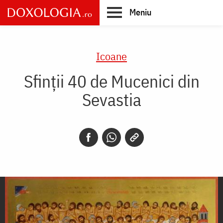
Skip
Meniu
to
main
Main
content
navigation
Icoane
Sfinții 40 de Mucenici din
Sevastia