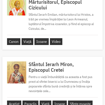
Mărturisitorul, Episcopul
Cizicului
Sfântul Ierarh Emilian, mărturisitorul lui Hristos, a
trăit pe vremea împărăției lui Leon Armeanul,
luptătorul împotriva icoanelor, și fiind el episcop al
Cizicului, de...
Canon
Viață
Icoane
Video
Sfântul Ierarh Miron,
Episcopul Cretei
Pentru o viață îmbunătățită ca aceasta a fost pus
preot al sfintei biserici a lui Dumnezeu și învăța
popoarele sfânta bună credință și le întărea spre
nevoințele cele...
Acatist
Paraclis
Viață
Icoane
Sfinte moaște