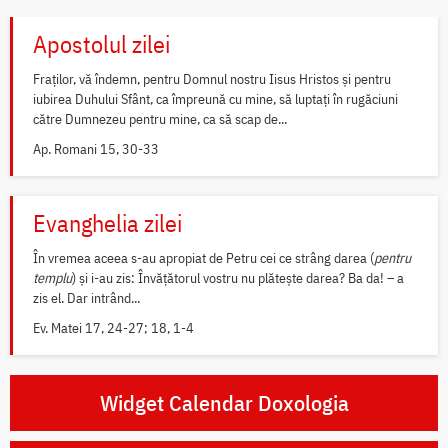
Apostolul zilei
Fraților, vă îndemn, pentru Domnul nostru Iisus Hristos și pentru
iubirea Duhului Sfânt, ca împreună cu mine, să luptați în rugăciuni
către Dumnezeu pentru mine, ca să scap de...
Ap. Romani 15, 30-33
Evanghelia zilei
În vremea aceea s-au apropiat de Petru cei ce strâng darea (
pentru
templu
) și i-au zis: Învățătorul vostru nu plătește darea? Ba da! – a
zis el. Dar intrând...
Ev. Matei 17, 24-27; 18, 1-4
Widget Calendar Doxologia