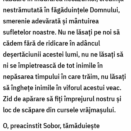
nestrămutată în făgăduințele Domnului,
smerenie adevărată și mântuirea
sufletelor noastre. Nu ne lăsați pe noi să
cădem fără de ridicare în adâncul
deșertăciunii acestei lumi, nu ne lăsați să
ni se împietrească de tot inimile în
nepăsarea timpului în care trăim, nu lăsați
să înghețe inimile în viforul acestui veac.
Zid de apărare să fiți împrejurul nostru și
loc de scăpare din cursele vrăjmașului.
O, preacinstit Sobor, tămăduiește