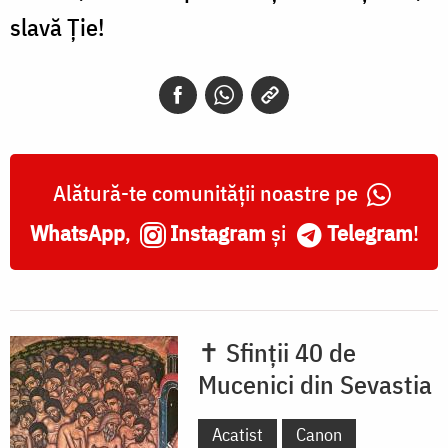
slavă Ție!
Alătură-te comunității noastre pe
WhatsApp
,
Instagram
și
Telegram
!
✝ Sfinții 40 de
Mucenici din Sevastia
Acatist
Canon