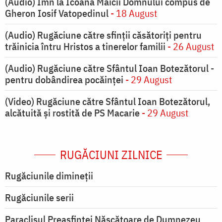
(Audio) Imn la Icoana Maicii Domnului compus de
Gheron Iosif Vatopedinul
- 18 August
(Audio) Rugăciune către sfinții căsătoriți pentru
trăinicia întru Hristos a tinerelor familii
- 26 August
(Audio) Rugăciune către Sfântul Ioan Botezătorul -
pentru dobândirea pocăinței
- 29 August
(Video) Rugăciune către Sfântul Ioan Botezătorul,
alcătuită și rostită de PS Macarie
- 29 August
RUGĂCIUNI ZILNICE
Rugăciunile dimineții
Rugăciunile serii
Paraclisul Preasfintei Născătoare de Dumnezeu