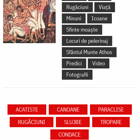
Rugăciuni
Viață
Minuni
Icoane
Sfinte moaște
Locuri de pelerinaj
Sfântul Munte Athos
Predici
Video
Fotografii
ACATISTE
CANOANE
PARACLISE
RUGĂCIUNI
SLUJBE
TROPARE
CONDACE