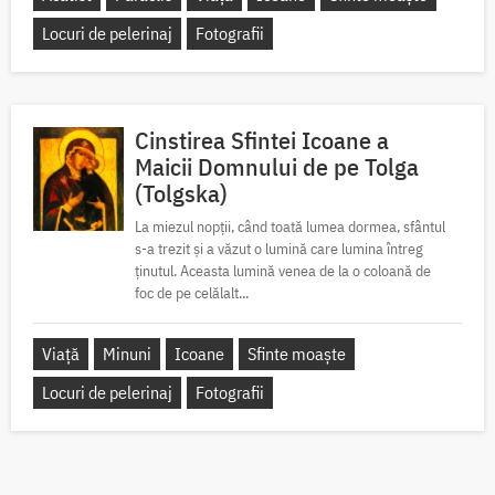
Locuri de pelerinaj
Fotografii
Cinstirea Sfintei Icoane a
Maicii Domnului de pe Tolga
(Tolgska)
La miezul nopții, când toată lumea dormea, sfântul
s-a trezit și a văzut o lumină care lumina întreg
ținutul. Aceasta lumină venea de la o coloană de
foc de pe celălalt...
Viață
Minuni
Icoane
Sfinte moaște
Locuri de pelerinaj
Fotografii