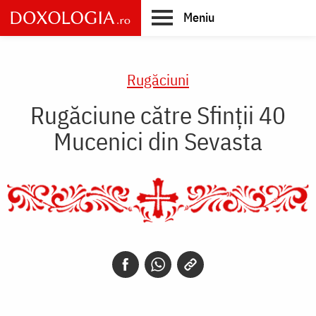
Skip
Meniu
to
main
Main
content
navigation
Rugăciuni
Rugăciune către Sfinții 40
Mucenici din Sevasta