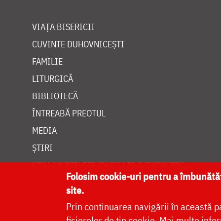
VIAȚA BISERICII
CUVINTE DUHOVNICEȘTI
FAMILIE
LITURGICĂ
BIBLIOTECĂ
ÎNTREABĂ PREOTUL
MEDIA
ȘTIRI
HRAMUL SFINTEI CUVIOASE PARASCHEVA
Folosim cookie-uri pentru a îmbunăt
site.
Prin continuarea navigării în această p
fișierelor de tip cookie.
Mai multe infor