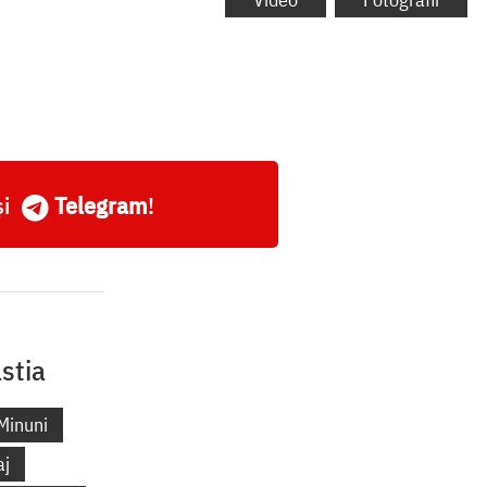
și
Telegram
!
stia
Minuni
aj