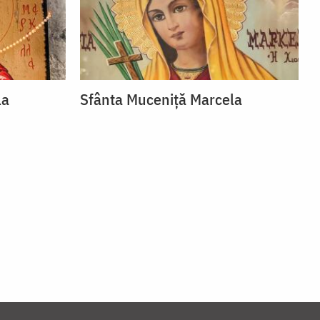
la
Sfânta Muceniță Marcela