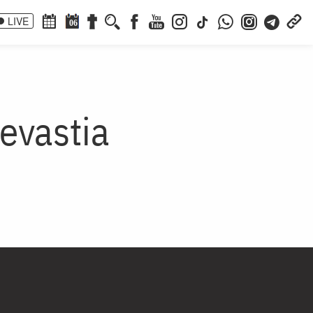
LIVE
06
Sevastia