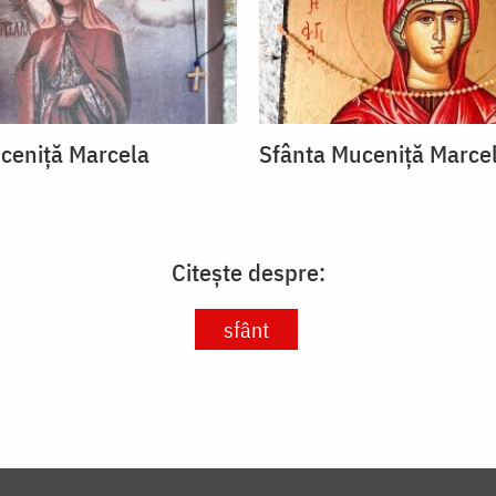
ceniță Marcela
Sfânta Muceniță Marce
Citește despre:
sfânt