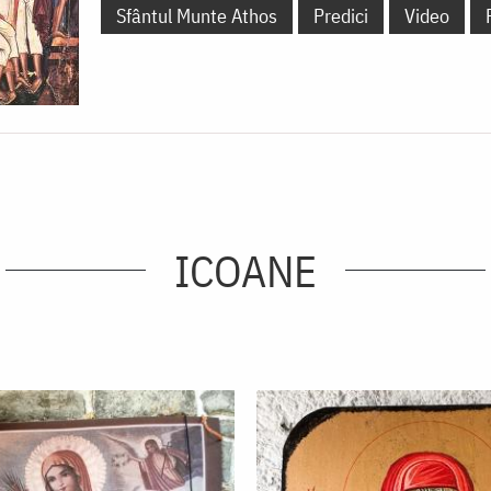
Sfântul Munte Athos
Predici
Video
ICOANE