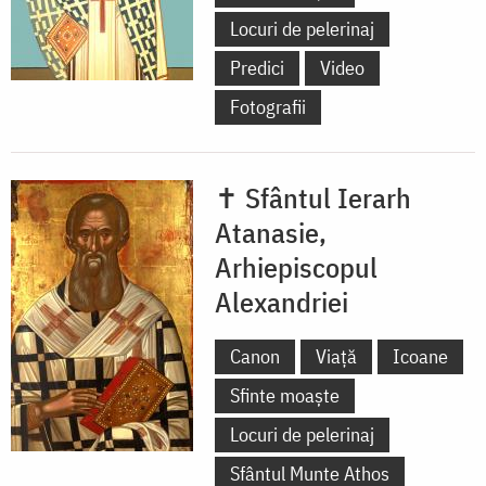
Locuri de pelerinaj
Predici
Video
Fotografii
✝ Sfântul Ierarh
Atanasie,
Arhiepiscopul
Alexandriei
Canon
Viață
Icoane
Sfinte moaște
Locuri de pelerinaj
Sfântul Munte Athos