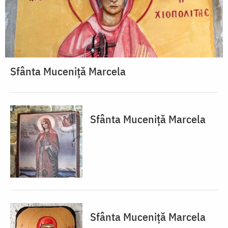
Sfânta Muceniță Marcela
Sfânta Muceniță Marcela
Sfânta Muceniță Marcela