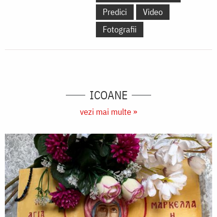
Predici
Video
Fotografii
ICOANE
vezi mai multe »