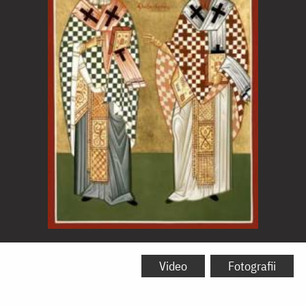
Sfinții
Atanasie
Video
Fotografii
și