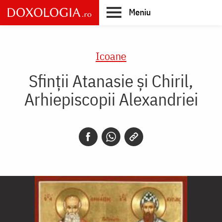
Skip
Meniu
to
main
Main
content
navigation
Icoane
Sfinții Atanasie și Chiril,
Arhiepiscopii Alexandriei