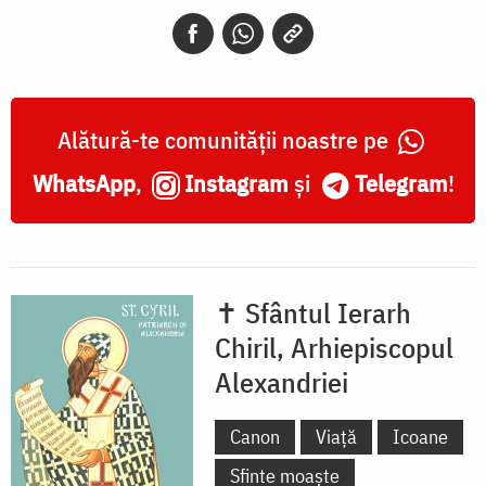
Chiril,
Arhiepiscopii
Alexandriei
Alătură-te comunității noastre pe
WhatsApp
,
Instagram
și
Telegram
!
✝ Sfântul Ierarh
Chiril, Arhiepiscopul
Alexandriei
Canon
Viață
Icoane
Sfinte moaște