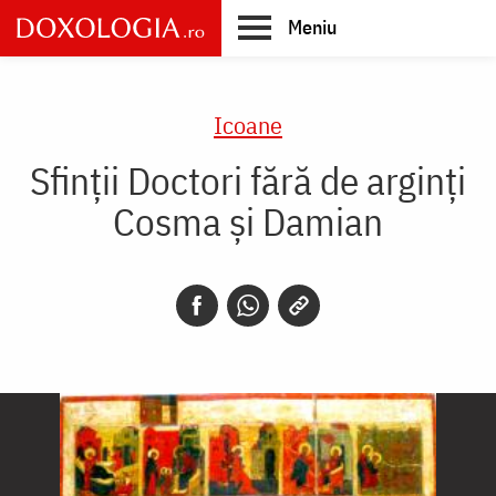
Skip
Meniu
to
main
Main
content
navigation
Icoane
Sfinții Doctori fără de arginți
Cosma și Damian