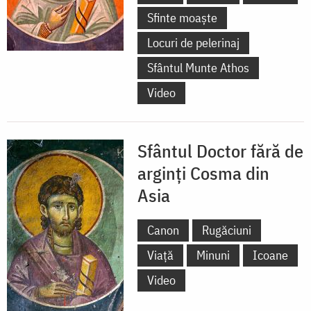
Sfinte moaște
Locuri de pelerinaj
Sfântul Munte Athos
Video
Sfântul Doctor fără de
arginți Cosma din
Asia
Canon
Rugăciuni
Viață
Minuni
Icoane
Video