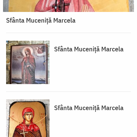
Sfânta Muceniță Marcela
Sfânta Muceniță Marcela
Sfânta Muceniță Marcela