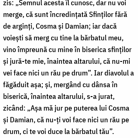
zis: „Semnul acesta îl cunosc, dar nu voi
merge, că sunt încredințată Sfinților fără
de arginți, Cosma și Damian; iar dacă
voiești să merg cu tine la bărbatul meu,
vino împreună cu mine în biserica sfinților
și jură-te mie, înaintea altarului, că nu-mi
vei face nici un rău pe drum”. Iar diavolul a
făgăduit așa; și, mergând cu dânsa în
biserică, înaintea altarului, s-a jurat,
zicând: „Așa mă jur pe puterea lui Cosma
și Damian, că nu-ți voi face nici un rău pe
drum, ci te voi duce la bărbatul tău”.