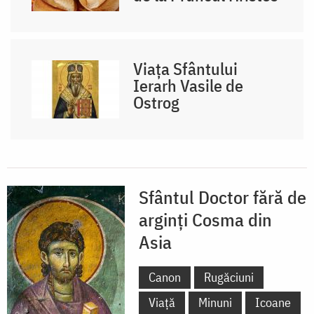
Viața Sfântului
Ierarh Vasile de
Ostrog
Sfântul Doctor fără de
arginți Cosma din
Asia
Canon
Rugăciuni
Viață
Minuni
Icoane