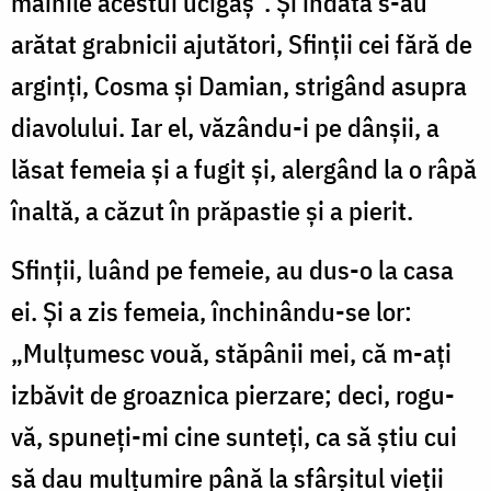
mâinile acestui ucigaș”. Și îndată s-au
arătat grabnicii ajutători, Sfinții cei fără de
arginți, Cosma și Damian, strigând asupra
diavolului. Iar el, văzându-i pe dânșii, a
lăsat femeia și a fugit și, alergând la o râpă
înaltă, a căzut în prăpastie și a pierit.
Sfinții, luând pe femeie, au dus-o la casa
ei. Și a zis femeia, închinându-se lor:
„Mulțumesc vouă, stăpânii mei, că m-ați
izbăvit de groaznica pierzare; deci, rogu-
vă, spuneți-mi cine sunteți, ca să știu cui
să dau mulțumire până la sfârșitul vieții