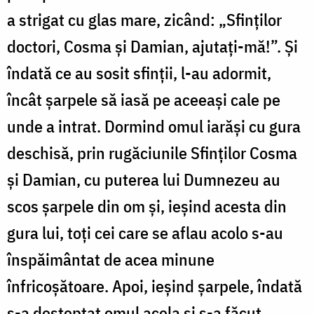
a strigat cu glas mare, zicând: „Sfinților
doctori, Cosma și Damian, ajutați-mă!”. Și
îndată ce au sosit sfinții, l-au adormit,
încât șarpele să iasă pe aceeași cale pe
unde a intrat. Dormind omul iarăși cu gura
deschisă, prin rugăciunile Sfinților Cosma
și Damian, cu puterea lui Dumnezeu au
scos șarpele din om și, ieșind acesta din
gura lui, toți cei care se aflau acolo s-au
înspăimântat de acea minune
înfricoșătoare. Apoi, ieșind șarpele, îndată
s-a deșteptat omul acela și s-a făcut