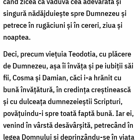
când zicea că văduva cea adevărată și
singură nădăjduiește spre Dumnezeu și
petrece în rugăciuni și în cereri, ziua și
noaptea.
Deci, precum viețuia Teodotia, cu plăcere
de Dumnezeu, așa îi învăța și pe iubiții săi
fii, Cosma și Damian, căci i-a hrănit cu
bună învățătură, în credința creștinească
și cu dulceața dumnezeieștii Scripturi,
povățuindu-i spre toată faptă bună. Iar ei,
venind în vârstă desăvârșită, petrecând în
legea Domnului și deprinzându-se în viața