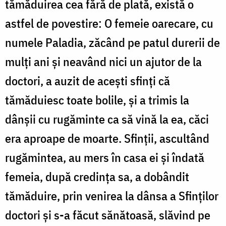
tămăduirea cea fără de plată, există o
astfel de povestire: O femeie oarecare, cu
numele Paladia, zăcând pe patul durerii de
mulți ani și neavând nici un ajutor de la
doctori, a auzit de acești sfinți că
tămăduiesc toate bolile, și a trimis la
dânșii cu rugăminte ca să vină la ea, căci
era aproape de moarte. Sfinții, ascultând
rugămintea, au mers în casa ei și îndată
femeia, după credința sa, a dobândit
tămăduire, prin venirea la dânsa a Sfinților
doctori și s-a făcut sănătoasă, slăvind pe