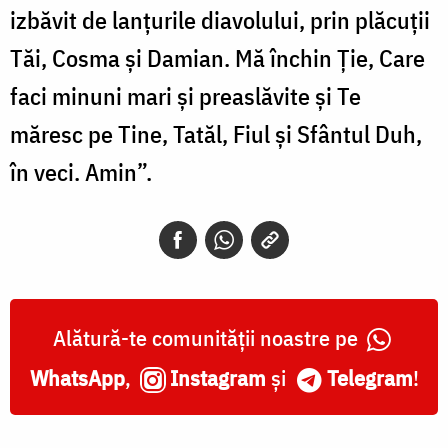
izbăvit de lanțurile diavolului, prin plăcuții
Tăi, Cosma și Damian. Mă închin Ție, Care
faci minuni mari și preaslăvite și Te
măresc pe Tine, Tatăl, Fiul și Sfântul Duh,
în veci. Amin”.
Alătură-te comunității noastre pe
WhatsApp
,
Instagram
și
Telegram
!