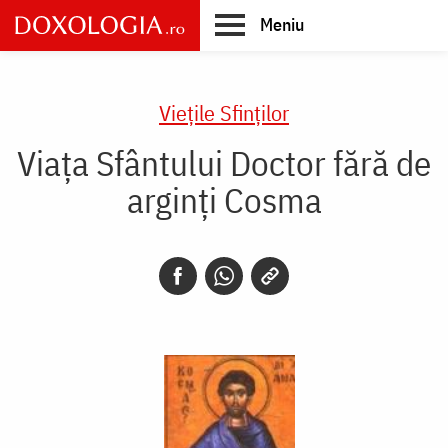
Skip
Meniu
to
main
Main
content
navigation
Vieţile Sfinţilor
Viața Sfântului Doctor fără de
arginți Cosma