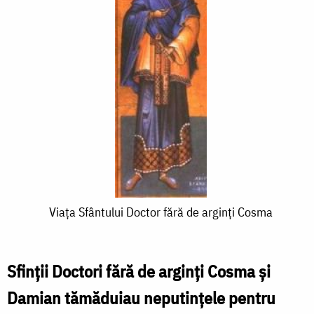
Viața
Viața Sfântului Doctor fără de arginți Cosma
Sfântului
Doctor
Sfinții Doctori fără de arginți Cosma și
fără
Damian tămăduiau neputințele pentru
de