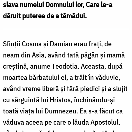
slava numelui Domnului lor, Care le-a
arginți
dăruit puterea de a tămădui.
Cosma
Sfinții Cosma și Damian erau frați, de
neam din Asia, având tată păgân și mamă
creștină, anume Teodotia. Aceasta, după
moartea bărbatului ei, a trăit în văduvie,
având vreme liberă și fără piedici și a slujit
cu sârguință lui Hristos, închinându-și
toată viața lui Dumnezeu. Ea s-a făcut ca
văduva aceea pe care o lăuda Apostolul,