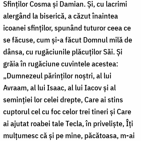
Sfinților Cosma și Damian. Și, cu lacrimi
alergând la biserică, a căzut înaintea
icoanei sfinților, spunând tuturor ceea ce
se făcuse, cum și-a făcut Domnul milă de
dânsa, cu rugăciunile plăcuților Săi. Și
grăia în rugăciune cuvintele acestea:
„Dumnezeul părinților noștri, al lui
Avraam, al lui Isaac, al lui Iacov și al
seminției lor celei drepte, Care ai stins
cuptorul cel cu foc celor trei tineri și Care
ai ajutat roabei tale Tecla, în priveliște, Îți
mulțumesc că și pe mine, păcătoasa, m-ai