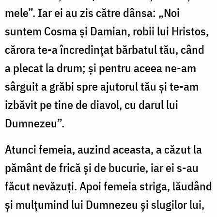
mele”. Iar ei au zis către dânsa: „Noi
suntem Cosma și Damian, robii lui Hristos,
cărora te-a încredințat bărbatul tău, când
a plecat la drum; și pentru aceea ne-am
sârguit a grăbi spre ajutorul tău și te-am
izbăvit pe tine de diavol, cu darul lui
Dumnezeu”.
Atunci femeia, auzind aceasta, a căzut la
pământ de frică și de bucurie, iar ei s-au
făcut nevăzuți. Apoi femeia striga, lăudând
și mulțumind lui Dumnezeu și slugilor lui,